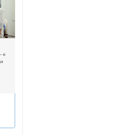
— о
ил
е