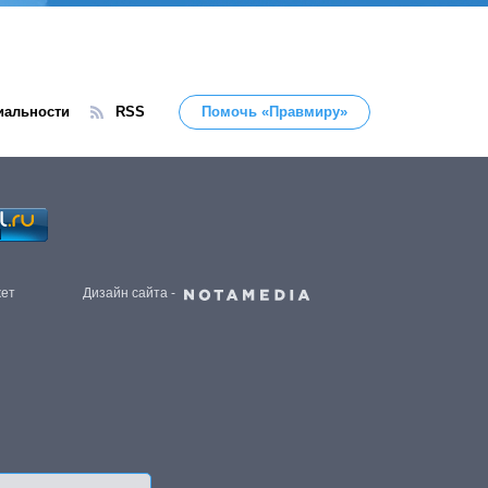
иальности
RSS
Помочь «Правмиру»
жет
Дизайн сайта -