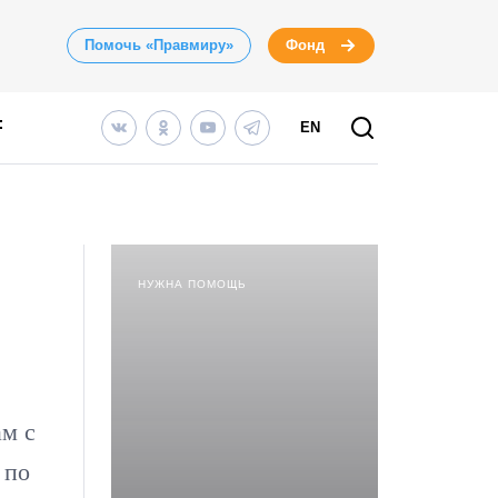
Помочь «Правмиру»
Фонд
EN
НУЖНА ПОМОЩЬ
ам с
 по