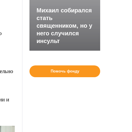
Михаил собирался
стать
священником, но у
о
него случился
инсульт
ельно
Помочь фонду
ии и