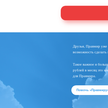
Друзья, Правмир уже 
возможность сделать 
Такое важное и больш
рублей в месяц это м
для Правмира.
Помочь «Правмиру