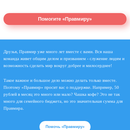
Помогите «Правмиру»
Друзья, Правмир уже много лет вместе с вами. Вся наша
команда живет общим делом и призванием - служение людям и
возможность сделать мир вокруг добрее и милосерднее!
Такое важное и большое дело можно делать только вместе.
Поэтому «Правмир» просит вас о поддержке. Например, 50
рублей в месяц это много или мало? Чашка кофе? Это не так
много для семейного бюджета, но это значительная сумма для
Правмира.
Помочь «Правмиру»