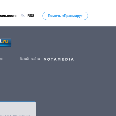
иальности
RSS
Помочь «Правмиру»
жет
Дизайн сайта -