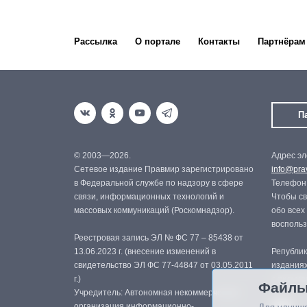
Рассылка
О портале
Контакты
Партнёрам
П
© 2003—2026.
Адрес эл
Сетевое издание Правмир зарегистрировано
info@prav
в Федеральной службе по надзору в сфере
Телефон:
связи, информационных технологий и
Чтобы св
массовых коммуникаций (Роскомнадзор).
обо всех
восполь
Реестровая запись ЭЛ № ФС 77 – 85438 от
13.06.2023 г. (внесение изменений в
Републик
свидетельство ЭЛ ФС 77-44847 от 03.05.2011
изданиях
г.)
с письме
Файлы
Учредитель: Автономная некоммерческая
организация информационно-