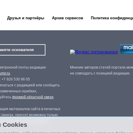
Друзья и партнёры
Архив сервисов
Политика конфиденц
амяти основателя
ектронной почты редакции:
Мнение авторов статей портала мо
mir.ru
не совпадать с позицией редакции.
 +7 926 530 96 05
язаться с редакцией или сообщить
 замеченных ошибках,
зуйтесь
формой обратной связи
.
ация материалов сайта в печатных
 (книгах, прессе) возможна только
нного разрешения редакции.
 Cookies