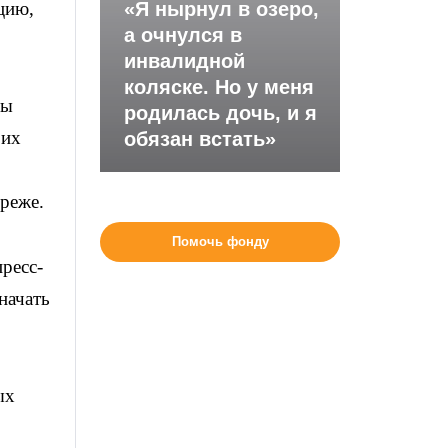
цию,
«Я нырнул в озеро,
а очнулся в
инвалидной
коляске. Но у меня
вы
родилась дочь, и я
 их
обязан встать»
 реже.
Помочь фонду
ресс-
начать
ых