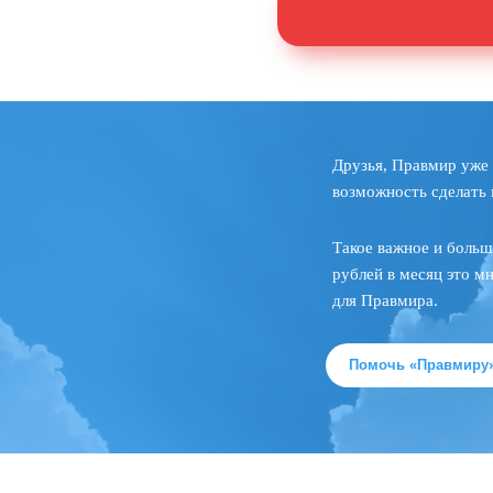
Друзья, Правмир уже 
возможность сделать 
Такое важное и больш
рублей в месяц это м
для Правмира.
Помочь «Правмиру