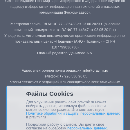
Сетевое издание Правмир зарегистрировано в Федеральной службе по
надзору в сфере связи, информационных технологий и массовых
коммуникаций (Роскомнадзор).
Реестровая запись ЭЛ № ФС 77 – 85438 от 13.06.2023 г. (внесение
изменений в свидетельство ЭЛ ФС 77-44847 от 03.05.2011 г.)
Учредитель: Автономная некоммерческая организация информационно-
познавательный центр «Правмир» (АНО «Правмир») (ОГРН
1107799036730)
Главный редактор: Данилова А.А.
Адрес электронной почты редакции:
info@pravmir.ru
Телефон: +7 926 530 96 05
Чтобы связаться с редакцией или сообщить обо всех замеченных
ошибках, воспользуйтесь
формой обратной связи
.
Файлы Cookies
Републикация материалов сайта в печатных изданиях (книгах, прессе)
Для улучшения работы сайт pravmir.ru может
возможна только с письменного разрешения редакции.
собирать данные, используя файлы cookie и
метрические программы. Это соответствует
Политике обработки и защиты персональных данных
в pravmir.ru
Продолжая работу с сайтом, Вы даете свое
согласие на обработку
персональных данных
.