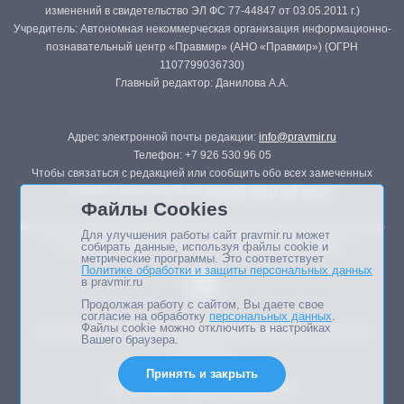
изменений в свидетельство ЭЛ ФС 77-44847 от 03.05.2011 г.)
Учредитель: Автономная некоммерческая организация информационно-
познавательный центр «Правмир» (АНО «Правмир») (ОГРН
1107799036730)
Главный редактор: Данилова А.А.
Адрес электронной почты редакции:
info@pravmir.ru
Телефон: +7 926 530 96 05
Чтобы связаться с редакцией или сообщить обо всех замеченных
ошибках, воспользуйтесь
формой обратной связи
.
Файлы Cookies
Републикация материалов сайта в печатных изданиях (книгах, прессе)
Для улучшения работы сайт pravmir.ru может
возможна только с письменного разрешения редакции.
собирать данные, используя файлы cookie и
метрические программы. Это соответствует
Политике обработки и защиты персональных данных
в pravmir.ru
Продолжая работу с сайтом, Вы даете свое
согласие на обработку
персональных данных
.
Файлы cookie можно отключить в настройках
Мнение авторов статей портала может не совпадать с позицией
Вашего браузера.
редакции.
Принять и закрыть
Дизайн сайта -