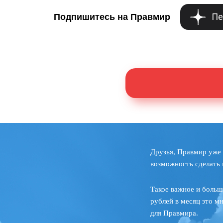
Пе
Подпишитесь на Правмир
Друзья, Правмир уже 
возможность сделать 
Такое важное и больш
рублей в месяц это м
для Правмира.