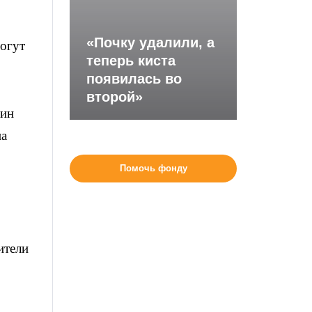
«Почку удалили, а
могут
теперь киста
появилась во
второй»
нин
на
Помочь фонду
ители