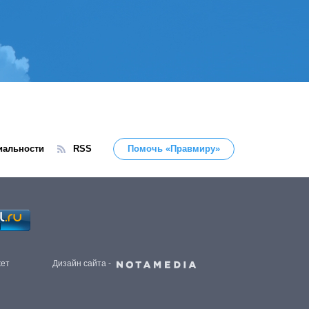
иальности
RSS
Помочь «Правмиру»
жет
Дизайн сайта -