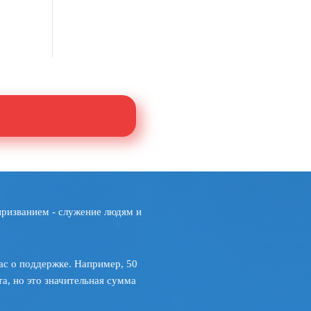
призванием - служение людям и
ас о поддержке. Например, 50
а, но это значительная сумма