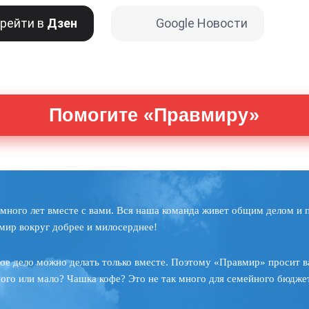
рейти в
Дзен
Google Новости
Помогите «Правмиру»
много лет вместе с вами. Вся наша команда живет общим делом и 
мир вокруг добрее и милосерднее!
ое дело можно делать только вместе. Поэтому «Правмир» просит в
ного или мало? Чашка кофе? Это не так много для семейного бюджет