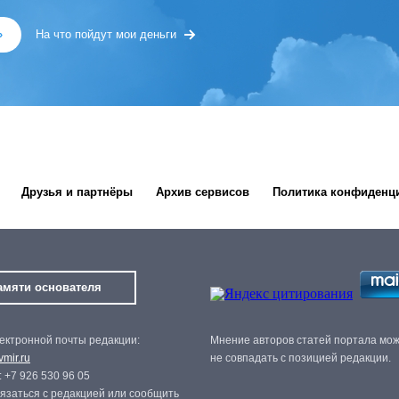
»
На что пойдут мои деньги
Друзья и партнёры
Архив сервисов
Политика конфиденц
амяти основателя
ектронной почты редакции:
Мнение авторов статей портала мо
mir.ru
не совпадать с позицией редакции.
 +7 926 530 96 05
язаться с редакцией или сообщить