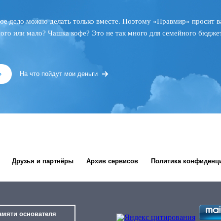
ое дело можно делать только вместе. Поэтому «Правмир» просит в
ного или мало? Чашка кофе? Это не так много для семейного бюджет
»
На что пойдут мои деньги
Друзья и партнёры
Архив сервисов
Политика конфиденц
амяти основателя