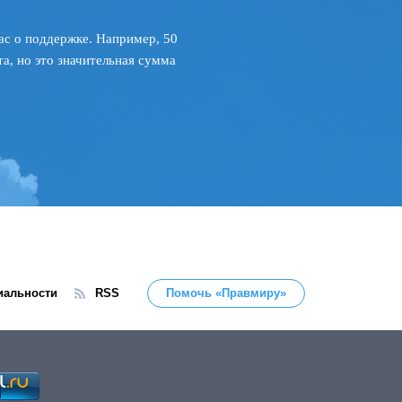
ас о поддержке. Например, 50
а, но это значительная сумма
иальности
RSS
Помочь «Правмиру»