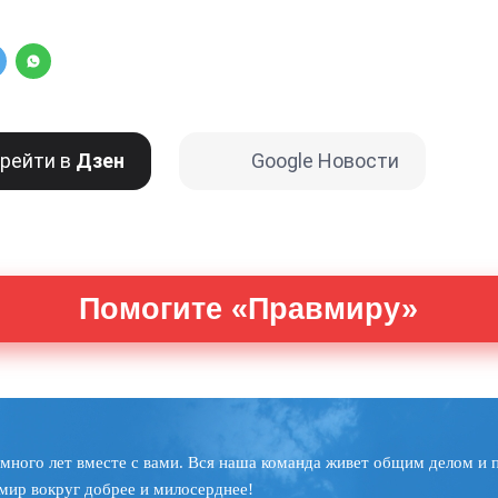
рейти в
Дзен
Google Новости
Помогите «Правмиру»
много лет вместе с вами. Вся наша команда живет общим делом и 
мир вокруг добрее и милосерднее!