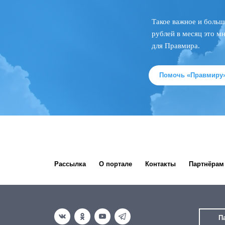
Такое важное и больш
рублей в месяц это м
для Правмира.
Помочь «Правмиру
Рассылка
О портале
Контакты
Партнёрам
П