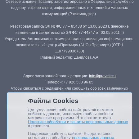
Сетевое издание Правмир зарегистрировано в Федеральной службе по
надзору в сфере связи, информационных технологий и массовых
коммуникаций (Роскомнадзор).
Реестровая запись ЭЛ № ФС 77 – 85438 от 13.06.2023 г. (внесение
изменений в свидетельство ЭЛ ФС 77-44847 от 03.05.2011 г.)
Учредитель: Автономная некоммерческая организация информационно-
познавательный центр «Правмир» (АНО «Правмир») (ОГРН
1107799036730)
Главный редактор: Данилова А.А.
Адрес электронной почты редакции:
info@pravmir.ru
Телефон: +7 926 530 96 05
Чтобы связаться с редакцией или сообщить обо всех замеченных
ошибках, воспользуйтесь
формой обратной связи
.
Файлы Cookies
Републикация материалов сайта в печатных изданиях (книгах, прессе)
Для улучшения работы сайт pravmir.ru может
возможна только с письменного разрешения редакции.
собирать данные, используя файлы cookie и
метрические программы. Это соответствует
Политике обработки и защиты персональных данных
в pravmir.ru
Продолжая работу с сайтом, Вы даете свое
согласие на обработку
персональных данных
.