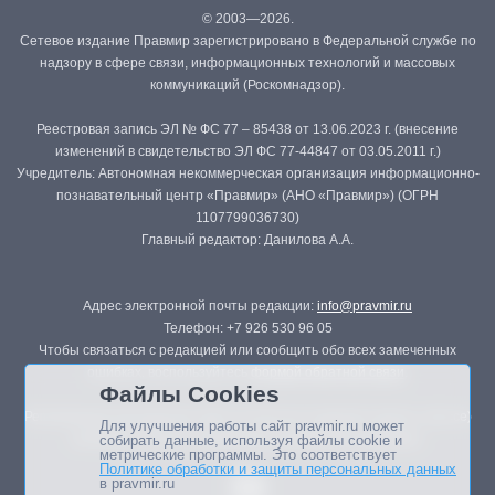
© 2003—2026.
Сетевое издание Правмир зарегистрировано в Федеральной службе по
надзору в сфере связи, информационных технологий и массовых
коммуникаций (Роскомнадзор).
Реестровая запись ЭЛ № ФС 77 – 85438 от 13.06.2023 г. (внесение
изменений в свидетельство ЭЛ ФС 77-44847 от 03.05.2011 г.)
Учредитель: Автономная некоммерческая организация информационно-
познавательный центр «Правмир» (АНО «Правмир») (ОГРН
1107799036730)
Главный редактор: Данилова А.А.
Адрес электронной почты редакции:
info@pravmir.ru
Телефон: +7 926 530 96 05
Чтобы связаться с редакцией или сообщить обо всех замеченных
ошибках, воспользуйтесь
формой обратной связи
.
Файлы Cookies
Републикация материалов сайта в печатных изданиях (книгах, прессе)
Для улучшения работы сайт pravmir.ru может
возможна только с письменного разрешения редакции.
собирать данные, используя файлы cookie и
метрические программы. Это соответствует
Политике обработки и защиты персональных данных
в pravmir.ru