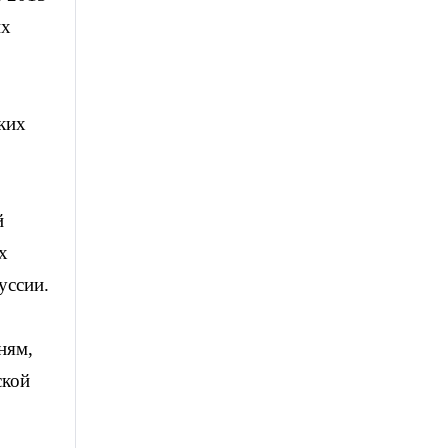
их
ских
й
х
уссии.
ням,
ской