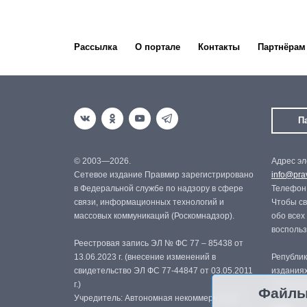
Рассылка
О портале
Контакты
Партнёрам
П
© 2003—2026.
Адрес эл
Сетевое издание Правмир зарегистрировано
info@prav
в Федеральной службе по надзору в сфере
Телефон:
связи, информационных технологий и
Чтобы св
массовых коммуникаций (Роскомнадзор).
обо всех
восполь
Реестровая запись ЭЛ № ФС 77 – 85438 от
13.06.2023 г. (внесение изменений в
Републик
свидетельство ЭЛ ФС 77-44847 от 03.05.2011
изданиях
г.)
с письме
Файлы
Учредитель: Автономная некоммерческая