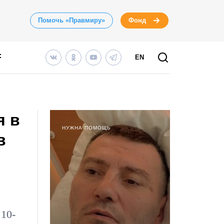
Помочь «Правмиру»
Фонд
EN
я в
НУЖНА ПОМОЩЬ
в
10-