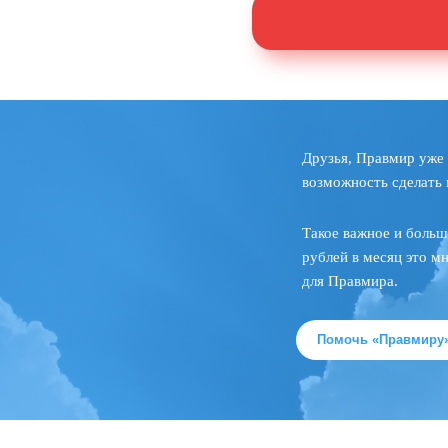
Друзья, Правмир уже 
возможность сделать 
Такое важное и больш
рублей в месяц это м
для Правмира.
Помочь «Правмиру