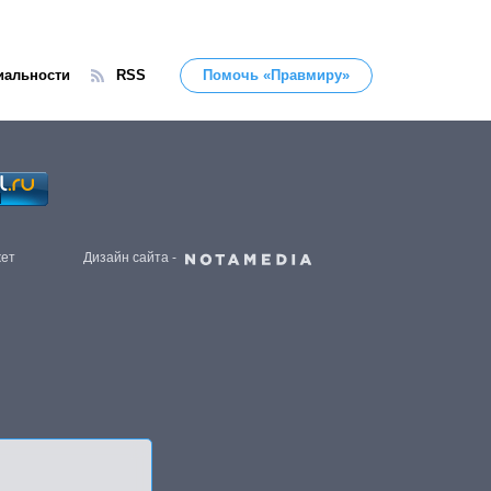
иальности
RSS
Помочь «Правмиру»
жет
Дизайн сайта -