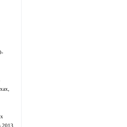
0-
в
хах,
их
в 2013