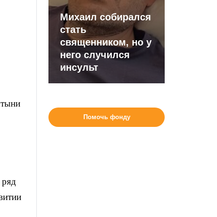
Михаил собирался
стать
священником, но у
него случился
инсульт
ятыни
Помочь фонду
 ряд
витии