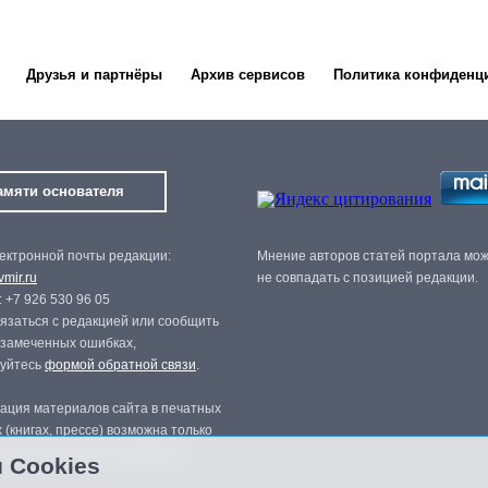
Друзья и партнёры
Архив сервисов
Политика конфиденц
амяти основателя
ектронной почты редакции:
Мнение авторов статей портала мо
mir.ru
не совпадать с позицией редакции.
 +7 926 530 96 05
язаться с редакцией или сообщить
 замеченных ошибках,
зуйтесь
формой обратной связи
.
ация материалов сайта в печатных
 (книгах, прессе) возможна только
нного разрешения редакции.
 Cookies