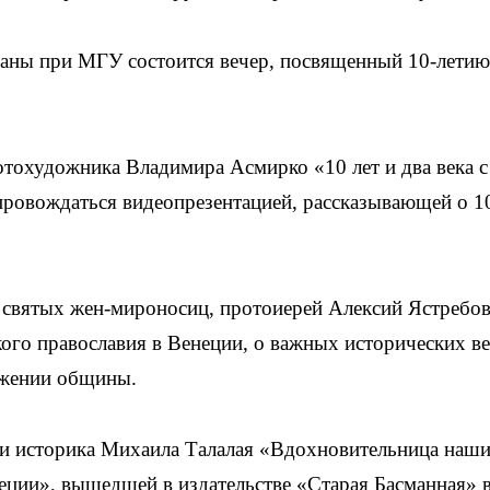
ианы при МГУ состоится вечер, посвященный 10-летию
фотохудожника Владимира Асмирко «10 лет и два века с
провождаться видеопрезентацией, рассказывающей о 1
 святых жен-мироносиц, протоиерей Алексий Ястребо
ого православия в Венеции, о важных исторических ве
ожении общины.
ги историка Михаила Талалая «Вдохновительница наш
еции», вышедшей в издательстве «Старая Басманная» 