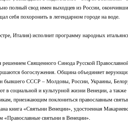
льно полный свод имен выходцев из России, окончивш
ещал себя похоронить в легендарном городе на воде.
Местре, Италия) исполнит программу народных итальян
н решением Священного Синода Русской Православно
овершаются богослужения. Община объединяет верующи
ан бывшего СССР – Молдовы, России, Украины, Белор
ют в социальной и культурной жизни Венеции, а также
кам, приезжающим поклониться православным святы
дана книга «Святыни Венеции», удостоенная Макариев
ьм «Православные святыни в Венеции».