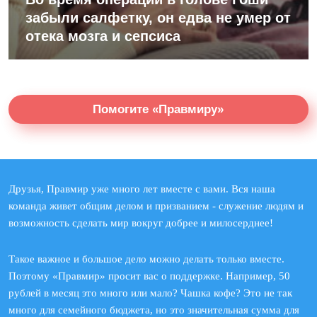
забыли салфетку, он едва не умер от
отека мозга и сепсиса
Помогите «Правмиру»
Друзья, Правмир уже много лет вместе с вами. Вся наша
команда живет общим делом и призванием - служение людям и
возможность сделать мир вокруг добрее и милосерднее!
Такое важное и большое дело можно делать только вместе.
Поэтому «Правмир» просит вас о поддержке. Например, 50
рублей в месяц это много или мало? Чашка кофе? Это не так
много для семейного бюджета, но это значительная сумма для