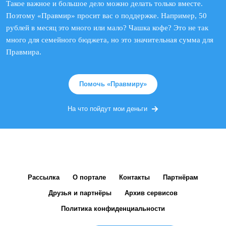
Такое важное и большое дело можно делать только вместе.
Поэтому «Правмир» просит вас о поддержке. Например, 50
рублей в месяц это много или мало? Чашка кофе? Это не так
много для семейного бюджета, но это значительная сумма для
Правмира.
Помочь «Правмиру»
На что пойдут мои деньги
Рассылка
О портале
Контакты
Партнёрам
Друзья и партнёры
Архив сервисов
Политика конфиденциальности