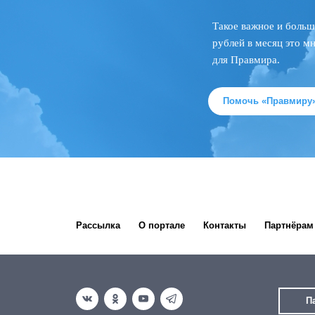
Такое важное и больш
рублей в месяц это м
для Правмира.
Помочь «Правмиру
Рассылка
О портале
Контакты
Партнёрам
П