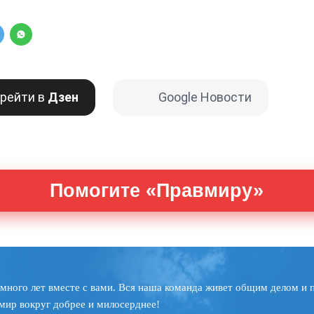
рейти в
Дзен
Google Новости
Помогите «Правмиру»
много лет вместе с вами. Вся наша команда живет общим делом и 
мир вокруг добрее и милосерднее!