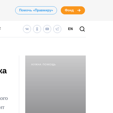
Помочь «Правмиру»
Фонд
EN
НУЖНА ПОМОЩЬ
ка
кого
ит