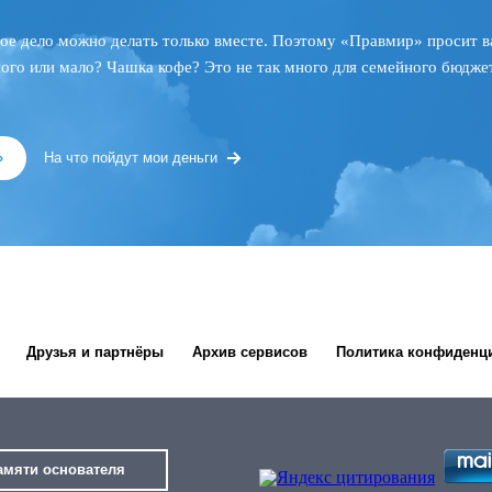
ое дело можно делать только вместе. Поэтому «Правмир» просит в
ного или мало? Чашка кофе? Это не так много для семейного бюджет
»
На что пойдут мои деньги
Друзья и партнёры
Архив сервисов
Политика конфиденц
амяти основателя