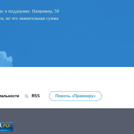
ас о поддержке. Например, 50
а, но это значительная сумма
иальности
RSS
Помочь «Правмиру»