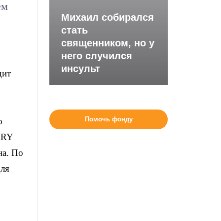
ем
Михаил собирался
стать
священником, но у
него случился
инсульт
дит
Помочь фонду
о
RRY
на. По
для