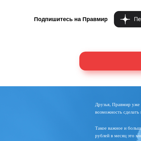
Пе
Подпишитесь на Правмир
Друзья, Правмир уже 
возможность сделать 
Такое важное и больш
рублей в месяц это м