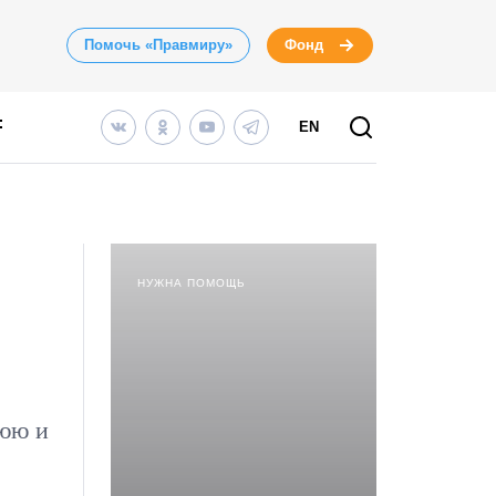
Помочь «Правмиру»
Фонд
EN
НУЖНА ПОМОЩЬ
нюю и