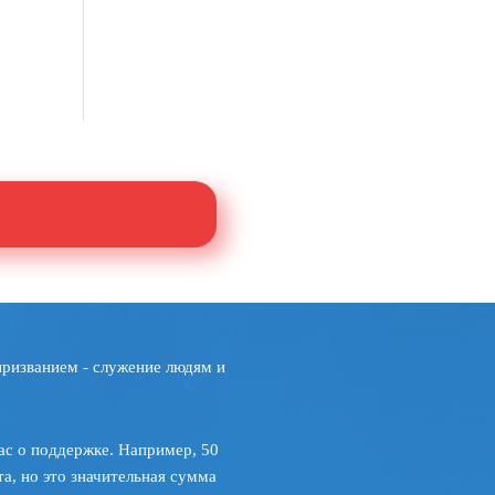
призванием - служение людям и
ас о поддержке. Например, 50
а, но это значительная сумма