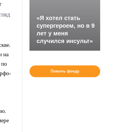
т
гляд
«Я хотел стать
супергероем, но в 9
лет у меня
случился инсульт»
кве.
н на
 по
Помочь фонду
арфо-
ию.
мере