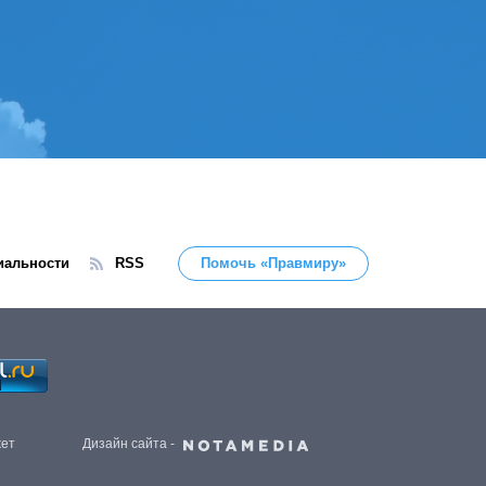
иальности
RSS
Помочь «Правмиру»
жет
Дизайн сайта -