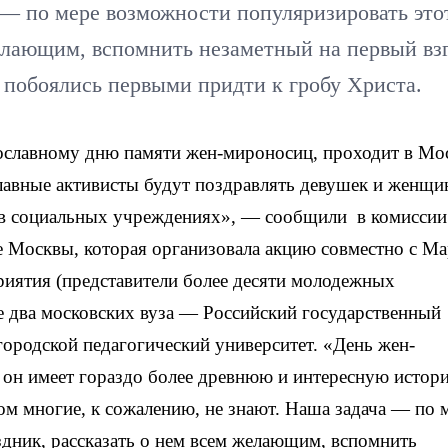
 — по мере возможности популяризировать это
желающим, вспомнить незаметный на первый вз
 побоялись первыми придти к гробу Христа.
ославному дню памяти жен-мироносиц, проходит в Мос
авные активисты будут поздравлять девушек и женщи
, в социальных учреждениях», — сообщили в комиссии
е Москвы, которая организовала акцию совместно с М
иятия (представители более десяти молодежных
е два московских вуза — Российский государственный
ородской педагогический университет. «День жен-
 он имеет гораздо более древнюю и интересную истор
ом многие, к сожалению, не знают. Наша задача — по 
дник, рассказать о нем всем желающим, вспомнить