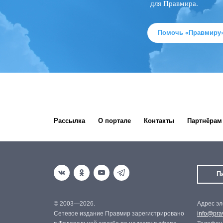
для Правмира.
Помочь «Правмиру
Рассылка
О портале
Контакты
Партнёрам
П
© 2003—2026.
Адрес эл
Сетевое издание Правмир зарегистрировано
info@prav