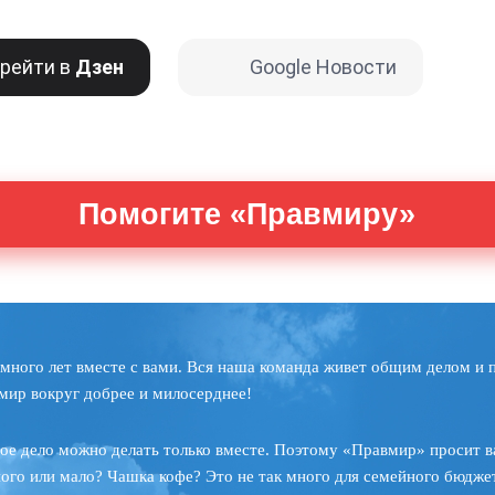
рейти в
Дзен
Google Новости
Помогите «Правмиру»
много лет вместе с вами. Вся наша команда живет общим делом и 
мир вокруг добрее и милосерднее!
ое дело можно делать только вместе. Поэтому «Правмир» просит в
ного или мало? Чашка кофе? Это не так много для семейного бюджет