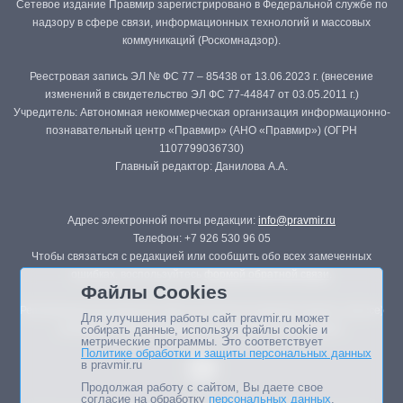
Сетевое издание Правмир зарегистрировано в Федеральной службе по
надзору в сфере связи, информационных технологий и массовых
коммуникаций (Роскомнадзор).
Реестровая запись ЭЛ № ФС 77 – 85438 от 13.06.2023 г. (внесение
изменений в свидетельство ЭЛ ФС 77-44847 от 03.05.2011 г.)
Учредитель: Автономная некоммерческая организация информационно-
познавательный центр «Правмир» (АНО «Правмир») (ОГРН
1107799036730)
Главный редактор: Данилова А.А.
Адрес электронной почты редакции:
info@pravmir.ru
Телефон: +7 926 530 96 05
Чтобы связаться с редакцией или сообщить обо всех замеченных
ошибках, воспользуйтесь
формой обратной связи
.
Файлы Cookies
Републикация материалов сайта в печатных изданиях (книгах, прессе)
Для улучшения работы сайт pravmir.ru может
возможна только с письменного разрешения редакции.
собирать данные, используя файлы cookie и
метрические программы. Это соответствует
Политике обработки и защиты персональных данных
в pravmir.ru
Продолжая работу с сайтом, Вы даете свое
согласие на обработку
персональных данных
.