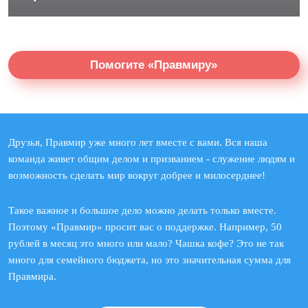
Помогите «Правмиру»
Друзья, Правмир уже много лет вместе с вами. Вся наша
команда живет общим делом и призванием - служение людям и
возможность сделать мир вокруг добрее и милосерднее!
Такое важное и большое дело можно делать только вместе.
Поэтому «Правмир» просит вас о поддержке. Например, 50
рублей в месяц это много или мало? Чашка кофе? Это не так
много для семейного бюджета, но это значительная сумма для
Правмира.