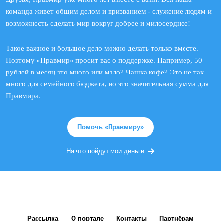
команда живет общим делом и призванием - служение людям и
возможность сделать мир вокруг добрее и милосерднее!
Такое важное и большое дело можно делать только вместе.
Поэтому «Правмир» просит вас о поддержке. Например, 50
рублей в месяц это много или мало? Чашка кофе? Это не так
много для семейного бюджета, но это значительная сумма для
Правмира.
Помочь «Правмиру»
На что пойдут мои деньги
Рассылка
О портале
Контакты
Партнёрам