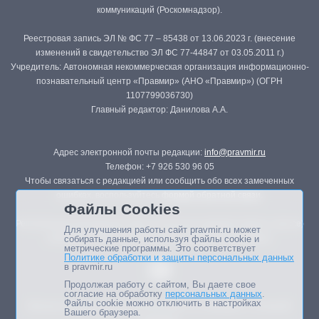
коммуникаций (Роскомнадзор).
Реестровая запись ЭЛ № ФС 77 – 85438 от 13.06.2023 г. (внесение
изменений в свидетельство ЭЛ ФС 77-44847 от 03.05.2011 г.)
Учредитель: Автономная некоммерческая организация информационно-
познавательный центр «Правмир» (АНО «Правмир») (ОГРН
1107799036730)
Главный редактор: Данилова А.А.
Адрес электронной почты редакции:
info@pravmir.ru
Телефон: +7 926 530 96 05
Чтобы связаться с редакцией или сообщить обо всех замеченных
ошибках, воспользуйтесь
формой обратной связи
.
Файлы Cookies
Републикация материалов сайта в печатных изданиях (книгах, прессе)
Для улучшения работы сайт pravmir.ru может
возможна только с письменного разрешения редакции.
собирать данные, используя файлы cookie и
метрические программы. Это соответствует
Политике обработки и защиты персональных данных
в pravmir.ru
Продолжая работу с сайтом, Вы даете свое
согласие на обработку
персональных данных
.
Файлы cookie можно отключить в настройках
Мнение авторов статей портала может не совпадать с позицией
Вашего браузера.