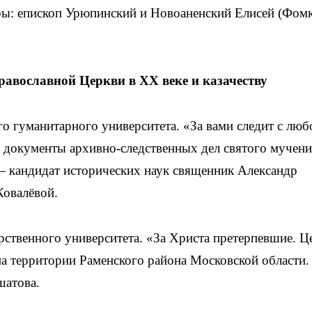
ы: епископ Урюпинский и Новоаненский Елисей (Фомк
равославной Церкви в ХХ веке и казачеству
го гуманитарного университета. «За вами следит с лю
и документы архивно-следственных дел святого мучени
 кандидат исторических наук священник Александр
Ковалёвой.
арственного университета. «За Христа претерпевшие. Ц
 на территории Раменского района Московской области.
шатова.