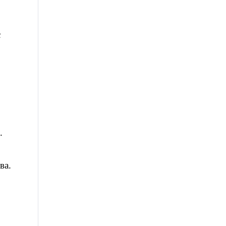
с
.
ва.