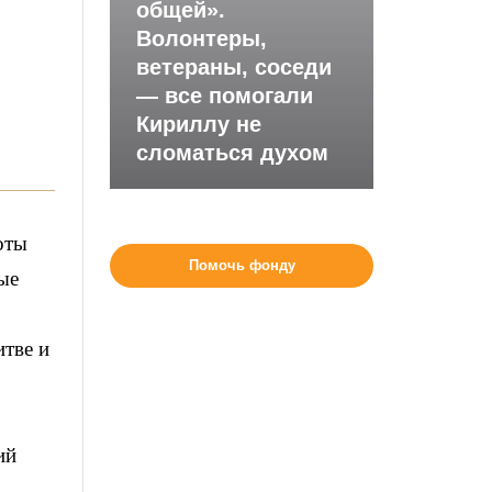
общей».
Волонтеры,
ветераны, соседи
— все помогали
Кириллу не
сломаться духом
оты
Помочь фонду
ые
итве и
ий