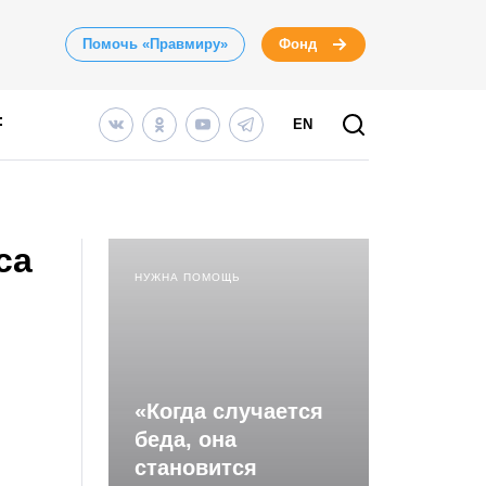
Помочь «Правмиру»
Фонд
EN
са
НУЖНА ПОМОЩЬ
«Когда случается
беда, она
становится