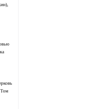
ин),
бовью
ка
ерковь
 Том