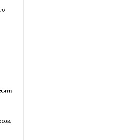
го
есяти
осов.