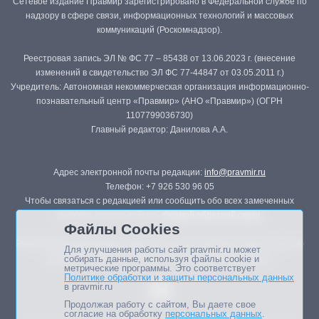
Сетевое издание Правмир зарегистрировано в Федеральной службе по
надзору в сфере связи, информационных технологий и массовых
коммуникаций (Роскомнадзор).
Реестровая запись ЭЛ № ФС 77 – 85438 от 13.06.2023 г. (внесение
изменений в свидетельство ЭЛ ФС 77-44847 от 03.05.2011 г.)
Учредитель: Автономная некоммерческая организация информационно-
познавательный центр «Правмир» (АНО «Правмир») (ОГРН
1107799036730)
Главный редактор: Данилова А.А.
Адрес электронной почты редакции:
info@pravmir.ru
Телефон: +7 926 530 96 05
Чтобы связаться с редакцией или сообщить обо всех замеченных
ошибках, воспользуйтесь
формой обратной связи
.
Файлы Cookies
Републикация материалов сайта в печатных изданиях (книгах, прессе)
Для улучшения работы сайт pravmir.ru может
возможна только с письменного разрешения редакции.
собирать данные, используя файлы cookie и
метрические программы. Это соответствует
Политике обработки и защиты персональных данных
в pravmir.ru
Продолжая работу с сайтом, Вы даете свое
согласие на обработку
персональных данных
.