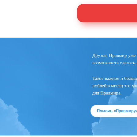
Друзья, Правмир уже 
возможность сделать 
Такое важное и больш
рублей в месяц это м
для Правмира.
Помочь «Правмиру