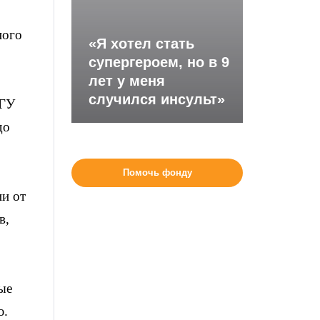
ного
«Я хотел стать
супергероем, но в 9
лет у меня
случился инсульт»
 ГУ
до
Помочь фонду
ии от
в,
ые
ю.