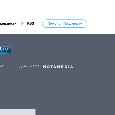
иальности
RSS
Помочь «Правмиру»
жет
Дизайн сайта -