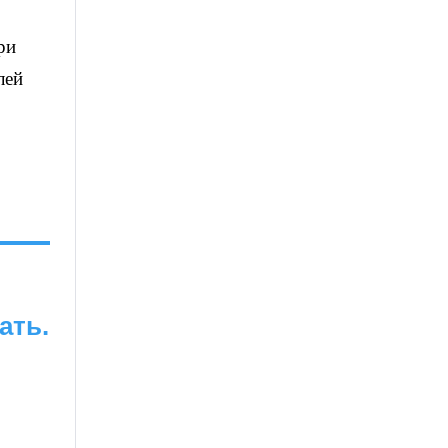
ри
лей
ать.