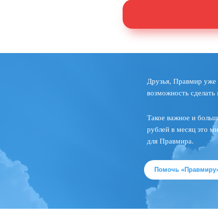
Друзья, Правмир уже 
возможность сделать 
Такое важное и больш
рублей в месяц это м
для Правмира.
Помочь «Правмиру