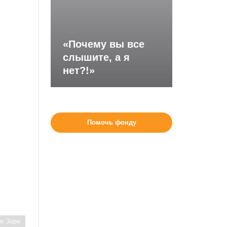
«Почему вы все
слышите, а я
нет?!»
Помочь фонду
е Зори