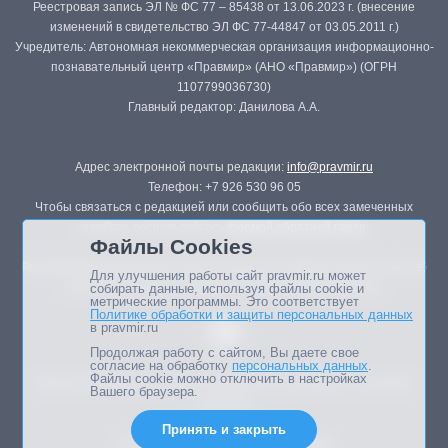
Реестровая запись ЭЛ № ФС 77 – 85438 от 13.06.2023 г. (внесение
изменений в свидетельство ЭЛ ФС 77-44847 от 03.05.2011 г.)
Учредитель: Автономная некоммерческая организация информационно-
познавательный центр «Правмир» (АНО «Правмир») (ОГРН
1107799036730)
Главный редактор: Данилова А.А.
Адрес электронной почты редакции:
info@pravmir.ru
Телефон: +7 926 530 96 05
Чтобы связаться с редакцией или сообщить обо всех замеченных
ошибках, воспользуйтесь
формой обратной связи
.
Файлы Cookies
Републикация материалов сайта в печатных изданиях (книгах, прессе)
Для улучшения работы сайт pravmir.ru может
возможна только с письменного разрешения редакции.
собирать данные, используя файлы cookie и
метрические программы. Это соответствует
Политике обработки и защиты персональных данных
в pravmir.ru
Продолжая работу с сайтом, Вы даете свое
согласие на обработку
персональных данных
.
Файлы cookie можно отключить в настройках
Мнение авторов статей портала может не совпадать с позицией
Вашего браузера.
редакции.
Принять и закрыть
Дизайн сайта -