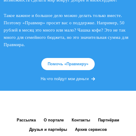
возможность сделать мир вокруг добрее и милосерднее!
Такое важное и большое дело можно делать только вместе.
Поэтому «Правмир» просит вас о поддержке. Например, 50
рублей в месяц это много или мало? Чашка кофе? Это не так
много для семейного бюджета, но это значительная сумма для
Правмира.
Помочь «Правмиру»
На что пойдут мои деньги
Рассылка
О портале
Контакты
Партнёрам
Друзья и партнёры
Архив сервисов