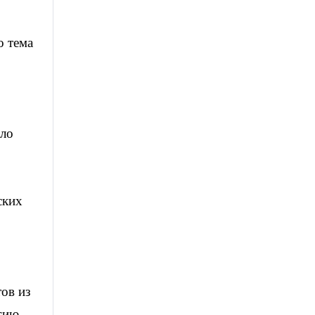
о тема
ыло
ских
ов из
гию