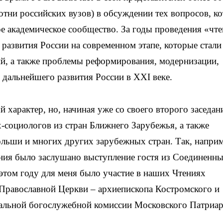
тни российских вузов) в обсуждении тех вопросов, к
е академическое сообщество. За годы проведения «чт
азвития России на современном этапе, которые стали
й, а также проблемы реформирования, модернизации,
 дальнейшего развития России в XXI веке.
 характер, но, начиная уже со своего второго заседан
х-социологов из стран Ближнего Зарубежья, а также
ольши и многих других зарубежных стран. Так, наприм
ания было заслушано выступление гостя из Соединенн
том году для меня было участие в наших Чтениях
 Православной Церкви – архиепископа Костромского и
дальной богослужебной комиссии Московского Патриар