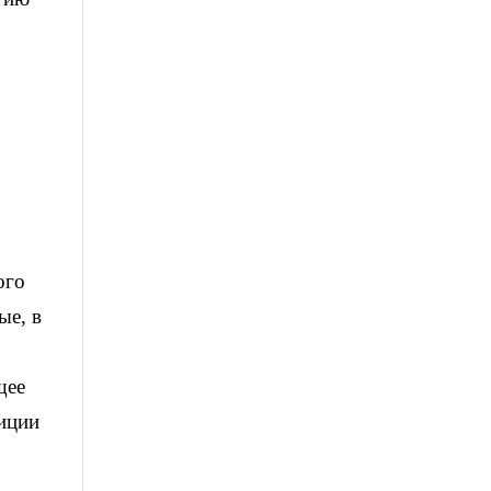
ого
ые, в
щее
диции