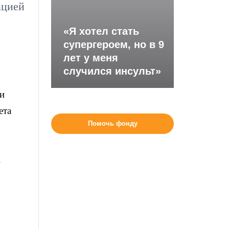
ацией
«Я хотел стать
супергероем, но в 9
лет у меня
случился инсульт»
и
ета
Помочь фонду
в