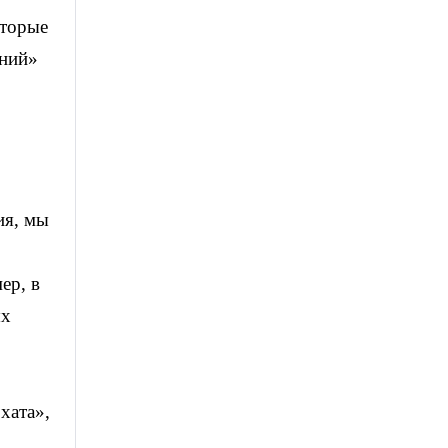
оторые
ений»
ия, мы
ер, в
ых
хата»,