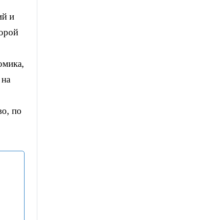
ий и
торой
омика,
 на
во, по