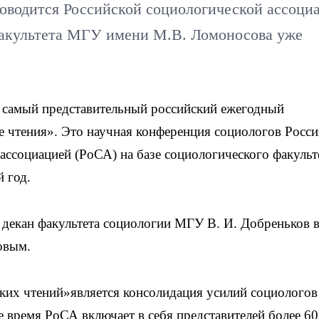
оводится Российской социологической ассоци
факультета МГУ имени М.В. Ломоносова уже
 самый представительный российский ежегодный
 чтения». Это научная конференция социологов Росси
ассоциацией (РоСА) на базе социологического факульт
 год.
л декан факультета социологии МГУ В. И. Добреньков 
овым.
ких чтений»является консолидация усилий социологов
е время РоСА включает в себя представителей более 60