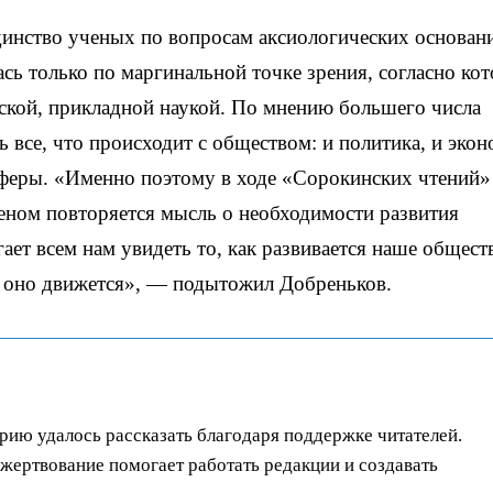
динство ученых по вопросам аксиологических основан
сь только по маргинальной точке зрения, согласно ко
ской, прикладной наукой. По мнению большего числа
 все, что происходит с обществом: и политика, и экон
сферы. «Именно поэтому в ходе «Сорокинских чтений»
еном повторяется мысль о необходимости развития
ает всем нам увидеть то, как развивается наше общест
а оно движется», — подытожил Добреньков.
орию удалось рассказать благодаря поддержке читателей.
ертвование помогает работать редакции и создавать