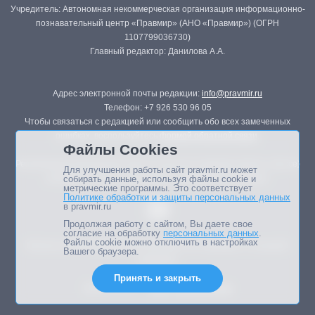
Учредитель: Автономная некоммерческая организация информационно-
познавательный центр «Правмир» (АНО «Правмир») (ОГРН
1107799036730)
Главный редактор: Данилова А.А.
Адрес электронной почты редакции:
info@pravmir.ru
Телефон: +7 926 530 96 05
Чтобы связаться с редакцией или сообщить обо всех замеченных
ошибках, воспользуйтесь
формой обратной связи
.
Файлы Cookies
Републикация материалов сайта в печатных изданиях (книгах, прессе)
Для улучшения работы сайт pravmir.ru может
возможна только с письменного разрешения редакции.
собирать данные, используя файлы cookie и
метрические программы. Это соответствует
Политике обработки и защиты персональных данных
в pravmir.ru
Продолжая работу с сайтом, Вы даете свое
согласие на обработку
персональных данных
.
Файлы cookie можно отключить в настройках
Мнение авторов статей портала может не совпадать с позицией
Вашего браузера.
редакции.
Принять и закрыть
Дизайн сайта -