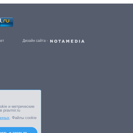
жет
Дизайн сайта -
okie и метрические
в pravmir.ru
анных
. Файлы cookie
нять и закрыть