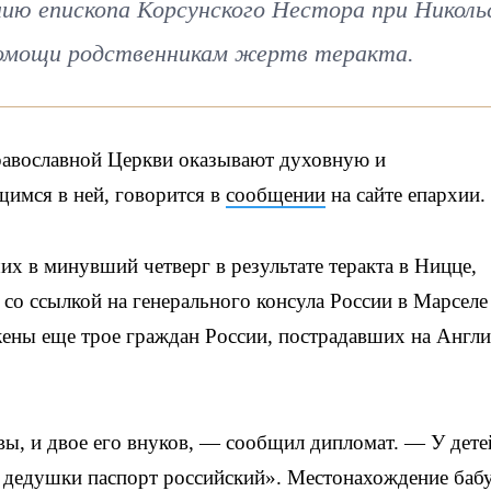
ию епископа Корсунского Нестора при Николь
помощи родственникам жертв теракта.
равославной Церкви оказывают духовную и
имся в ней, говорится в
сообщении
на сайте епархии.
х в минувший четверг в результате теракта в Ницце,
о ссылкой на генерального консула России в Марселе
ены еще трое граждан России, пострадавших на Англ
ы, и двое его внуков, — сообщил дипломат. — У дете
 дедушки паспорт российский». Местонахождение ба