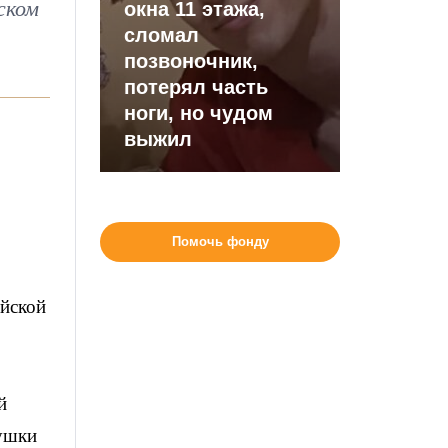
ском
окна 11 этажа,
сломал
позвоночник,
потерял часть
ноги, но чудом
выжил
Помочь фонду
ийской
й
бушки