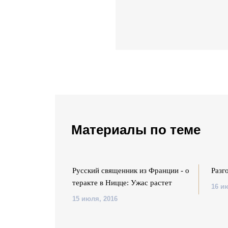
Материалы по теме
ут Иов?
Русский священник из Франции - о
Разг
теракте в Ницце: Ужас растет
16 и
15 июля, 2016