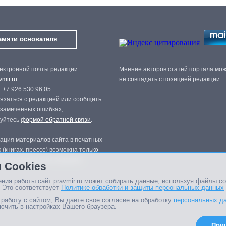
амяти основателя
ектронной почты редакции:
Мнение авторов статей портала мо
mir.ru
не совпадать с позицией редакции.
 +7 926 530 96 05
язаться с редакцией или сообщить
 замеченных ошибках,
зуйтесь
формой обратной связи
.
ация материалов сайта в печатных
 (книгах, прессе) возможна только
нного разрешения редакции.
 Cookies
ния работы сайт pravmir.ru может собирать данные, используя файлы co
 Это соответствует
Политике обработки и защиты персональных данных
работу с сайтом, Вы даете свое согласие на обработку
персональных д
ючить в настройках Вашего браузера.
При