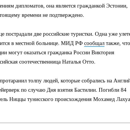
дениям дипломатов, она является гражданкой Эстонии,
астоящему времени не подтверждено.
це пострадали две российские туристки. Одна уже улет
одится в местной больнице. МИД РФ
сообщал
также, чт
ции могут оказаться гражданка России Виктория
ссийская соотечественница Наталья Отто.
протаранил толпу людей, которые собрались на Англи
йерверк по случаю Дня взятия Бастилии. Погибли 84
итель Ниццы тунисского происхождения Мохамед Лаху