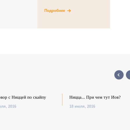
Подробнее
овор с Ниццей по скайпу
Ницца... При чем тут Иов?
юля, 2016
18 июля, 2016