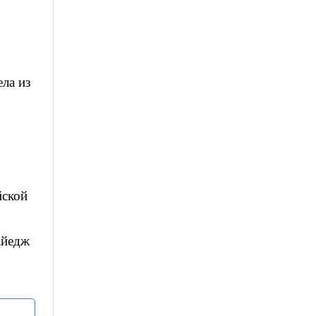
ела из
о
йской
айедж