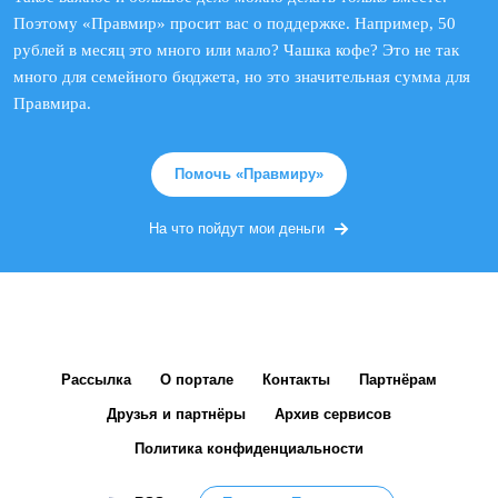
Поэтому «Правмир» просит вас о поддержке. Например, 50
рублей в месяц это много или мало? Чашка кофе? Это не так
много для семейного бюджета, но это значительная сумма для
Правмира.
Помочь «Правмиру»
На что пойдут мои деньги
Рассылка
О портале
Контакты
Партнёрам
Друзья и партнёры
Архив сервисов
Политика конфиденциальности