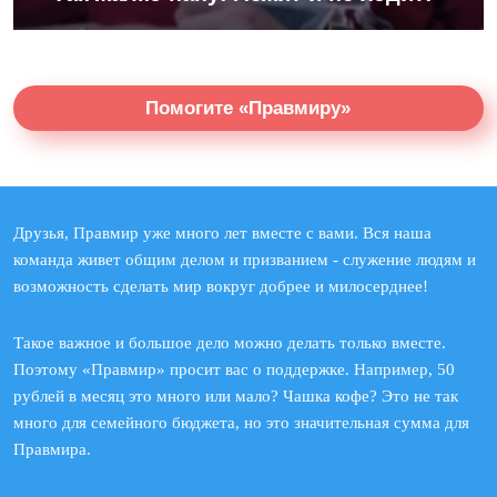
Помогите «Правмиру»
Друзья, Правмир уже много лет вместе с вами. Вся наша
команда живет общим делом и призванием - служение людям и
возможность сделать мир вокруг добрее и милосерднее!
Такое важное и большое дело можно делать только вместе.
Поэтому «Правмир» просит вас о поддержке. Например, 50
рублей в месяц это много или мало? Чашка кофе? Это не так
много для семейного бюджета, но это значительная сумма для
Правмира.