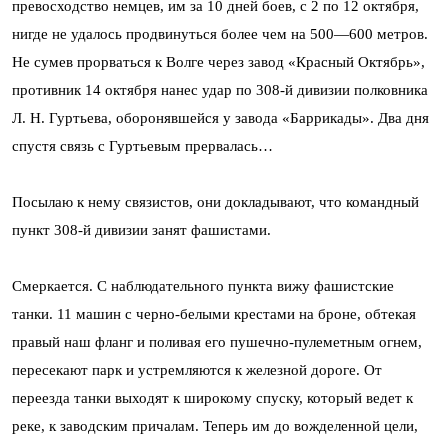
превосходство немцев, им за 10 дней боев, с 2 по 12 октября,
нигде не удалось продвинуться более чем на 500—600 метров.
Не сумев прорваться к Волге через завод «Красный Октябрь»,
противник 14 октября нанес удар по 308-й дивизии полковника
Л. Н. Гуртьева, оборонявшейся у завода «Баррикады». Два дня
спустя связь с Гуртьевым прервалась…
Посылаю к нему связистов, они докладывают, что командный
пункт 308-й дивизии занят фашистами.
Смеркается. С наблюдательного пункта вижу фашистские
танки. 11 машин с черно-белыми крестами на броне, обтекая
правый наш фланг и поливая его пушечно-пулеметным огнем,
пересекают парк и устремляются к железной дороге. От
переезда танки выходят к широкому спуску, который ведет к
реке, к заводским причалам. Теперь им до вожделенной цели,