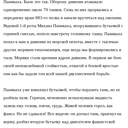
Паникаха. Было это так. Оборону дивизии атаковало
одновременно около 70 танков. Семь из них прорвались к
переднему краю 883-го полка и начали крутиться над окопами.
Рядовой 1-й роты Михаил Паникаха, вооружившись бутылкой с
горючей смесью, пополз навстречу головному танку. Паникаха
попал к нам в дивизию из морской пехоты, вместе с тысячью
других моряков-тихоокеанцев, еще когда мы формировались в
тылу. Моряки стали крепким ядром дивизии. В первом же бою
своей непоколебимой стойкостью, отвагой и боевой яростью
они как бы задали тон всей нашей двухмесячной борьбе.
Паникаха уже взмахнул бутылкой, чтобы поразить танк, но ее
разбила пуля. Горячая, мгновенно вспыхнувшая жидкость
залила ему голову, плечи, грудь. Живой человек горел, как
факел. Но не сдавался! Все видели: он догнал танк, прыгнул на
корму, разбил вторую бутылку над двигателем фашистской