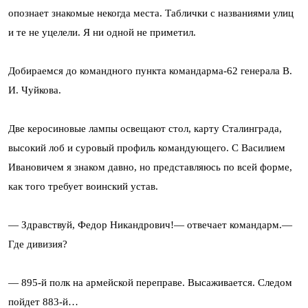
опознает знакомые некогда места. Таблички с названиями улиц
и те не уцелели. Я ни одной не приметил.
Добираемся до командного пункта командарма-62 генерала В.
И. Чуйкова.
Две керосиновые лампы освещают стол, карту Сталинграда,
высокий лоб и суровый профиль командующего. С Василием
Ивановичем я знаком давно, но представляюсь по всей форме,
как того требует воинский устав.
— Здравствуй, Федор Никандрович!— отвечает командарм.—
Где дивизия?
— 895-й полк на армейской переправе. Высаживается. Следом
пойдет 883-й…