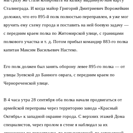
Сталинграда. И когда майор Григорий Дмитриевич Ворожейкин
доложил, что его 895-й полк полностью переправлен, я уже мог
вручить ему схему города и поставить на ней боевую задачу —
с передним краем полка по Житомирской улице, с границами
полкового участка и т. д. Потом прибыл командир 883-го полка
капитан Максим Васильевич Настеко.
Его полк должен был занять оборону левее 895-го полка — от
улицы Зуевской до Банного оврага, с передним краем по
Чернореченской улице.
В 4 часа утра 28 сентября оба полка начали продвигаться от
армейской переправы через территорию завода «Красный
Октябрь» к западной окраине города. С верхних этажей Дома
специалистов, через пролом в стене я наблюдал за их
движением по перестрелке, то вспыхивавшей, то затихавшей.