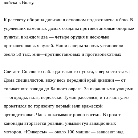
войска в Волгу.
К рассвету оборона дивизии в основном подготовлена к бою. В
уцелевших каменных домах созданы противотанковые опорные
пункты, в каждом два — четыре орудия и несколько
противотанковых ружей. Наши саперы за ночь установили
около 50 тыс. мин—противотанковых и противопехотных.
Светает. Со своего наблюдательного пункта, с верхнего этажа
Дома специалистов, вижу весь передний край дивизии — от
силикатного завода до Банного оврага. За окраинными улицами
— огороды, поля, перелески. Туман рассеялся, и тотчас гулко
прокатился по горизонту первый залп вражеской
артподготовки. Часы показывают ровно восемь. В грохот
канонады вторгается ровный, унылый гул авиационных
моторов. «Юнкерсы» — около 100 машин — зависают над