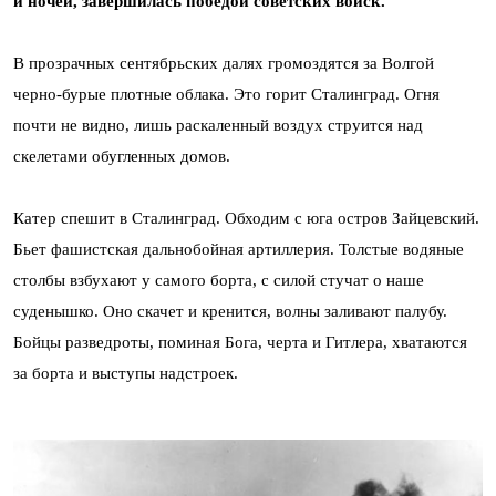
и ночей, завершилась победой советских войск.
В прозрачных сентябрьских далях громоздятся за Волгой
черно-бурые плотные облака. Это горит Сталинград. Огня
почти не видно, лишь раскаленный воздух струится над
скелетами обугленных домов.
Катер спешит в Сталинград. Обходим с юга остров Зайцевский.
Бьет фашистская дальнобойная артиллерия. Толстые водяные
столбы взбухают у самого борта, с силой стучат о наше
суденышко. Оно скачет и кренится, волны заливают палубу.
Бойцы разведроты, поминая Бога, черта и Гитлера, хватаются
за борта и выступы надстроек.