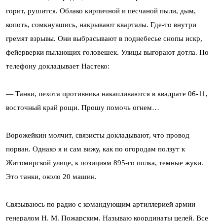
горит, рушится. Облако кирпичной и песчаной пыли, дым,
копоть, сомкнувшись, накрывают кварталы. Где-то внутри
гремят взрывы. Они выбрасывают в поднебесье снопы искр,
фейерверки пылающих головешек. Улицы выгорают дотла. По
телефону докладывает Настеко:
— Танки, пехота противника накапливаются в квадрате 06-11,
восточный край рощи. Прошу помочь огнем…
Ворожейкин молчит, связисты докладывают, что провод
порван. Однако я и сам вижу, как по огородам ползут к
Житомирской улице, к позициям 895-го полка, темные жуки.
Это танки, около 20 машин.
Связываюсь по радио с командующим артиллерией армии
генералом Н. М. Пожарским. Называю координаты целей. Все