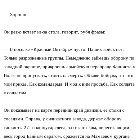
— Хорошо.
Он резко встает из-за стола, говорит, рубя фразы:
— В поселке «Красный Октябрь» пусто. Наших войск нет.
Только разрозненные группы. Немедленно займешь оборону по
западной окраине, прикроешь армейскую переправу. Фашиста к
Волге не пропускать, стоять насмерть. Объяви бойцам, что это
мой приказ. Как командарма. И моя к ним просьба. Как солдата
к солдатам.
Он показывает на карте передний край дивизии, ее стыки с
соседями. Справа, у силикатного завода, держат оборону
танкисты 27-го корпуса; слева, за гигантским, пересекающим
весь город Банным оврагом, сражается на Мамаевом кургане