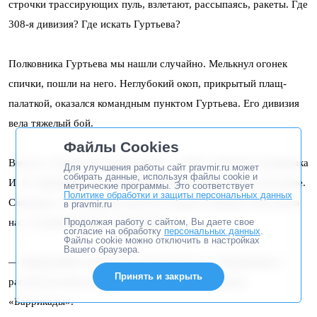
строчки трассирующих пуль, взлетают, рассыпаясь, ракеты. Где
308-я дивизия? Где искать Гуртьева?
Полковника Гуртьева мы нашли случайно. Мелькнул огонек
спички, пошли на него. Неглубокий окоп, прикрытый плащ-
палаткой, оказался командным пунктом Гуртьева. Его дивизия
вела тяжелый бой.
Файлы Cookies
Вместе с Гуртьевым идем дальше, в 138-го дивизию полковника
Для улучшения работы сайт pravmir.ru может
собирать данные, используя файлы cookie и
И. И. Людникова. Его командный пункт разместился в штольне.
метрические программы. Это соответствует
Политике обработки и защиты персональных данных
Связались с командным пунктом генерала Чуйкова. Выслушав
в pravmir.ru
Продолжая работу с сайтом, Вы даете свое
нас, он приказал нам с Гуртьевым:
согласие на обработку
персональных данных
.
Файлы cookie можно отключить в настройках
Вашего браузера.
— Выправляйте положение. Договоритесь с Людниковым, с
Принять и закрыть
рассветом нанесите удар, выбейте немцев с завода
«Баррикады».