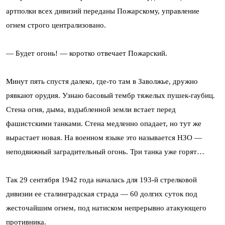
артполки всех дивизий переданы Пожарскому, управление
огнем строго централизовано.
— Будет огонь! — коротко отвечает Пожарский.
Минут пять спустя далеко, где-то там в Заволжье, дружно
рявкают орудия. Узнаю басовый тембр тяжелых пушек-гаубиц.
Стена огня, дыма, вздыбленной земли встает перед
фашистскими танками. Стена медленно опадает, но тут же
вырастает новая. На военном языке это называется НЗО —
неподвижный заградительный огонь. Три танка уже горят…
Так 29 сентября 1942 года началась для 193-й стрелковой
дивизии ее сталинградская страда — 60 долгих суток под
жесточайшим огнем, под натиском непрерывно атакующего
противника.