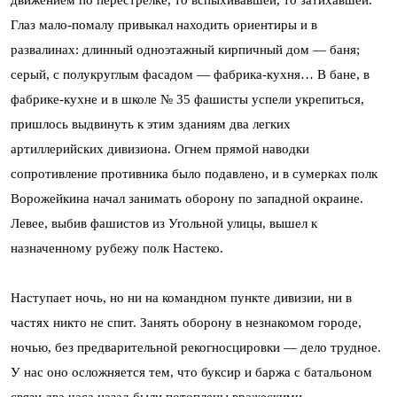
Глаз мало-помалу привыкал находить ориентиры и в
развалинах: длинный одноэтажный кирпичный дом — баня;
серый, с полукруглым фасадом — фабрика-кухня… В бане, в
фабрике-кухне и в школе № 35 фашисты успели укрепиться,
пришлось выдвинуть к этим зданиям два легких
артиллерийских дивизиона. Огнем прямой наводки
сопротивление противника было подавлено, и в сумерках полк
Ворожейкина начал занимать оборону по западной окраине.
Левее, выбив фашистов из Угольной улицы, вышел к
назначенному рубежу полк Настеко.
Наступает ночь, но ни на командном пункте дивизии, ни в
частях никто не спит. Занять оборону в незнакомом городе,
ночью, без предварительной рекогносцировки — дело трудное.
У нас оно осложняется тем, что буксир и баржа с батальоном
связи два часа назад были потоплены вражескими