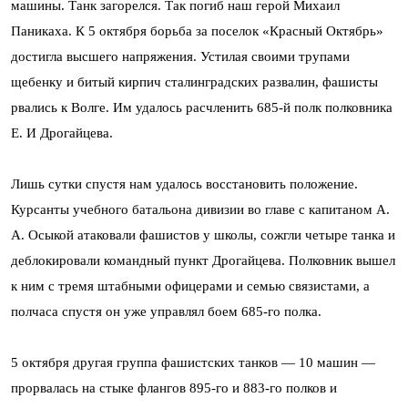
машины. Танк загорелся. Так погиб наш герой Михаил
Паникаха. К 5 октября борьба за поселок «Красный Октябрь»
достигла высшего напряжения. Устилая своими трупами
щебенку и битый кирпич сталинградских развалин, фашисты
рвались к Волге. Им удалось расчленить 685-й полк полковника
Е. И Дрогайцева.
Лишь сутки спустя нам удалось восстановить положение.
Курсанты учебного батальона дивизии во главе с капитаном А.
А. Осыкой атаковали фашистов у школы, сожгли четыре танка и
деблокировали командный пункт Дрогайцева. Полковник вышел
к ним с тремя штабными офицерами и семью связистами, а
полчаса спустя он уже управлял боем 685-го полка.
5 октября другая группа фашистских танков — 10 машин —
прорвалась на стыке флангов 895-го и 883-го полков и