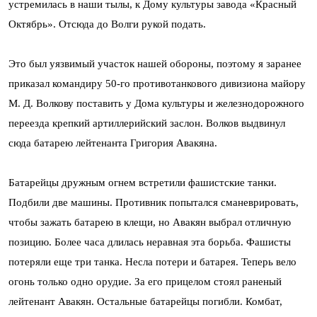
устремилась в наши тылы, к Дому культуры завода «Красный
Октябрь». Отсюда до Волги рукой подать.
Это был уязвимый участок нашей обороны, поэтому я заранее
приказал командиру 50-го противотанкового дивизиона майору
М. Д. Волкову поставить у Дома культуры и железнодорожного
переезда крепкий артиллерийский заслон. Волков выдвинул
сюда батарею лейтенанта Григория Авакяна.
Батарейцы дружным огнем встретили фашистские танки.
Подбили две машины. Противник попытался сманеврировать,
чтобы зажать батарею в клещи, но Авакян выбрал отличную
позицию. Более часа длилась неравная эта борьба. Фашисты
потеряли еще три танка. Несла потери и батарея. Теперь вело
огонь только одно орудие. За его прицелом стоял раненый
лейтенант Авакян. Остальные батарейцы погибли. Комбат,