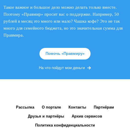
Такое важное и большое дело можно делать только вместе.
Поэтому «Правмир» просит вас о поддержке. Например, 50
рублей в месяц это много или мало? Чашка кофе? Это не так
много для семейного бюджета, но это значительная сумма для
Правмира.
Помочь «Правмиру»
На что пойдут мои деньги
Рассылка
О портале
Контакты
Партнёрам
Друзья и партнёры
Архив сервисов
Политика конфиденциальности