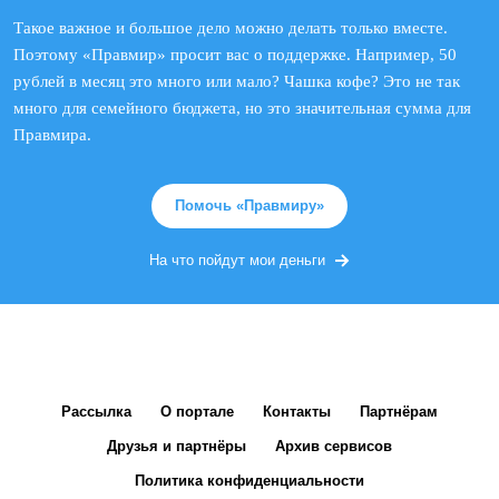
Такое важное и большое дело можно делать только вместе.
Поэтому «Правмир» просит вас о поддержке. Например, 50
рублей в месяц это много или мало? Чашка кофе? Это не так
много для семейного бюджета, но это значительная сумма для
Правмира.
Помочь «Правмиру»
На что пойдут мои деньги
Рассылка
О портале
Контакты
Партнёрам
Друзья и партнёры
Архив сервисов
Политика конфиденциальности