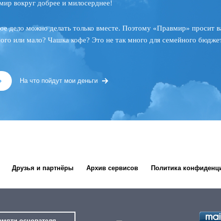
мир вокруг добрее и милосерднее!
ое дело можно делать только вместе. Поэтому «Правмир» просит в
ного или мало? Чашка кофе? Это не так много для семейного бюджет
»
На что пойдут мои деньги
Друзья и партнёры
Архив сервисов
Политика конфиденц
амяти основателя