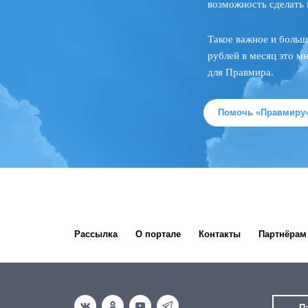
возможность сделать 
Такое важное и больш
рублей в месяц это м
для Правмира.
Помочь «Правмиру
Рассылка
О портале
Контакты
Партнёрам
П