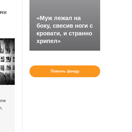
ачи
«Муж лежал на
боку, свесив ноги с
кровати, и странно
хрипел»
Помочь фонду
еги
е,