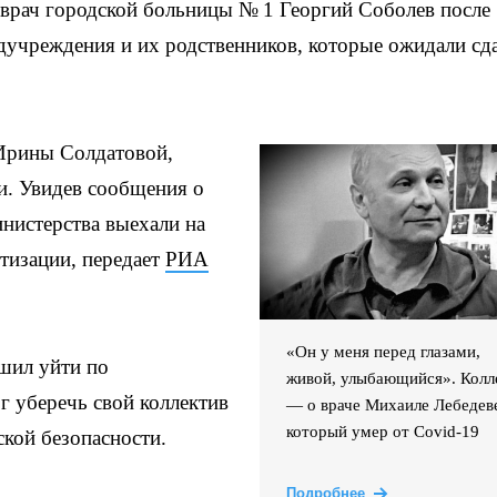
врач городской больницы № 1 Георгий Соболев после
дучреждения и их родственников, которые ожидали сд
Ирины Солдатовой,
и. Увидев сообщения о
нистерства выехали на
тизации, передает
РИА
«Он у меня перед глазами,
ешил уйти по
живой, улыбающийся». Колл
г уберечь свой коллектив
— о враче Михаиле Лебедев
который умер от Covid-19
кой безопасности.
Подробнее