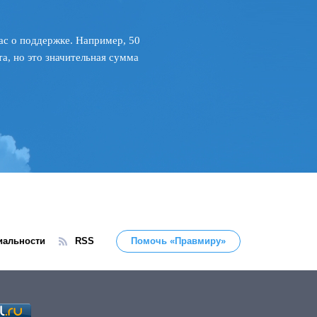
ас о поддержке. Например, 50
а, но это значительная сумма
иальности
RSS
Помочь «Правмиру»