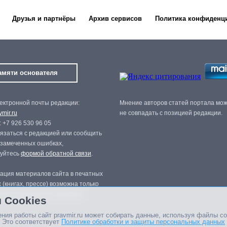
Друзья и партнёры
Архив сервисов
Политика конфиденц
амяти основателя
ектронной почты редакции:
Мнение авторов статей портала мо
mir.ru
не совпадать с позицией редакции.
 +7 926 530 96 05
язаться с редакцией или сообщить
 замеченных ошибках,
зуйтесь
формой обратной связи
.
ация материалов сайта в печатных
 (книгах, прессе) возможна только
нного разрешения редакции.
 Cookies
ния работы сайт pravmir.ru может собирать данные, используя файлы co
 Это соответствует
Политике обработки и защиты персональных данных