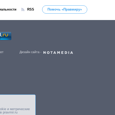
иальности
RSS
Помочь «Правмиру»
жет
Дизайн сайта -
okie и метрические
в pravmir.ru