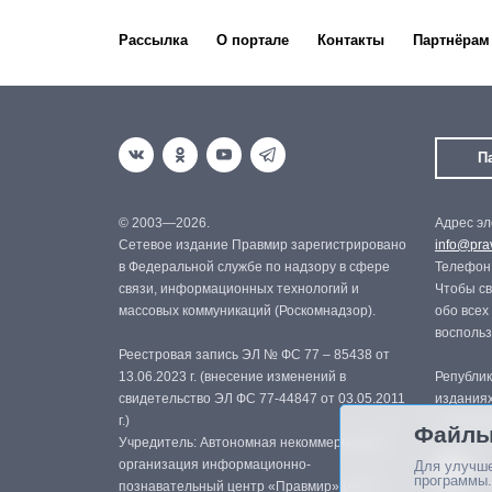
Рассылка
О портале
Контакты
Партнёрам
П
© 2003—2026.
Адрес эл
Сетевое издание Правмир зарегистрировано
info@prav
в Федеральной службе по надзору в сфере
Телефон:
связи, информационных технологий и
Чтобы св
массовых коммуникаций (Роскомнадзор).
обо всех
восполь
Реестровая запись ЭЛ № ФС 77 – 85438 от
13.06.2023 г. (внесение изменений в
Републик
свидетельство ЭЛ ФС 77-44847 от 03.05.2011
изданиях
г.)
с письме
Файлы
Учредитель: Автономная некоммерческая
организация информационно-
Для улучше
программы.
познавательный центр «Правмир» (АНО