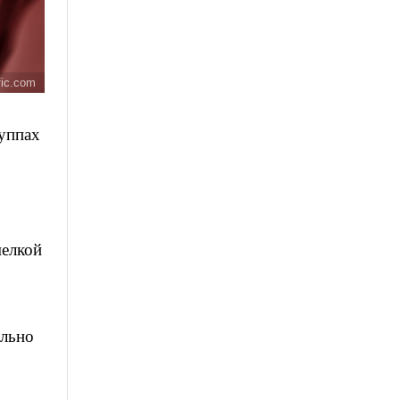
fic.com
уппах
мелкой
ельно