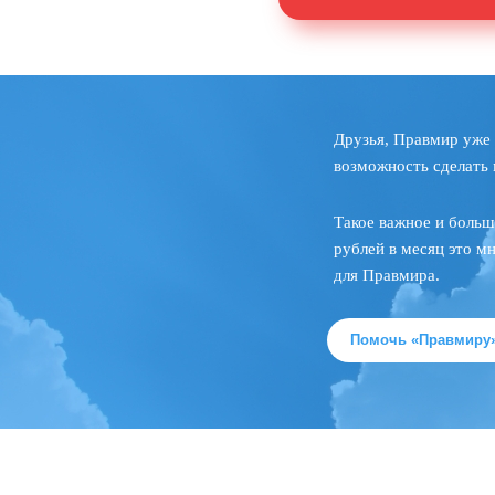
Друзья, Правмир уже 
возможность сделать 
Такое важное и больш
рублей в месяц это м
для Правмира.
Помочь «Правмиру