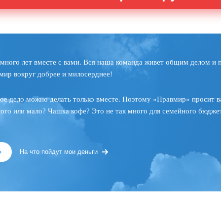
много лет вместе с вами. Вся наша команда живет общим делом и 
мир вокруг добрее и милосерднее!
ое дело можно делать только вместе. Поэтому «Правмир» просит в
ного или мало? Чашка кофе? Это не так много для семейного бюджет
»
На что пойдут мои деньги