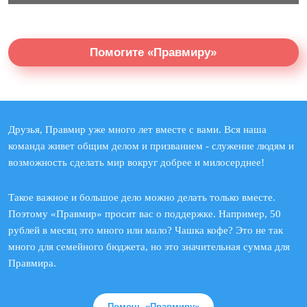
Помогите «Правмиру»
Друзья, Правмир уже много лет вместе с вами. Вся наша
команда живет общим делом и призванием - служение людям и
возможность сделать мир вокруг добрее и милосерднее!
Такое важное и большое дело можно делать только вместе.
Поэтому «Правмир» просит вас о поддержке. Например, 50
рублей в месяц это много или мало? Чашка кофе? Это не так
много для семейного бюджета, но это значительная сумма для
Правмира.
Помочь «Правмиру»