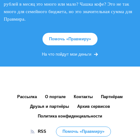
рублей в месяц это много или мало? Чашка кофе? Это не так
много для семейного бюджета, но это значительная сумма для
Правмира.
Помочь «Правмиру»
На что пойдут мои деньги
Рассылка
О портале
Контакты
Партнёрам
Друзья и партнёры
Архив сервисов
Политика конфиденциальности
RSS
Помочь «Правмиру»