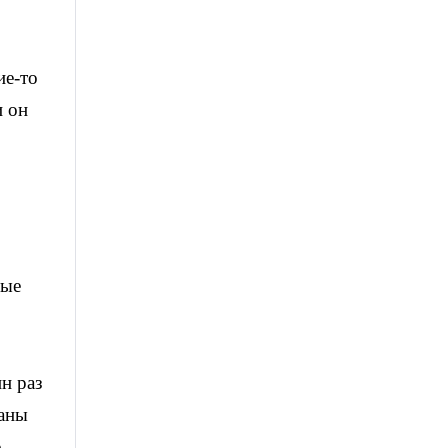
ие-то
и он
ные
н раз
ваны
о