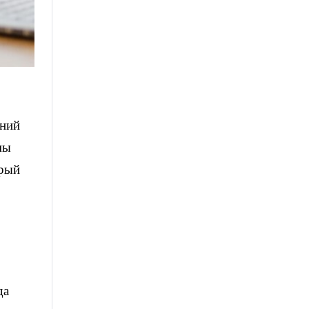
аний
мы
орый
да