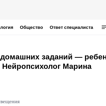
логия
Общество
Ответ специалиста
т домашних заданий — ребе
? Нейропсихолог Марина
свещения