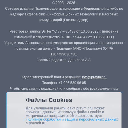
© 2003—2026.
Сетевое издание Правмир зарегистрировано в Федеральной службе по
надзору в сфере связи, информационных технологий и массовых
коммуникаций (Роскомнадзор).
Реестровая запись ЭЛ № ФС 77 – 85438 от 13.06.2023 г. (внесение
изменений в свидетельство ЭЛ ФС 77-44847 от 03.05.2011 г.)
Учредитель: Автономная некоммерческая организация информационно-
познавательный центр «Правмир» (АНО «Правмир») (ОГРН
1107799036730)
Главный редактор: Данилова А.А.
Адрес электронной почты редакции:
info@pravmir.ru
Телефон: +7 926 530 96 05
Чтобы связаться с редакцией или сообщить обо всех замеченных
ошибках, воспользуйтесь
формой обратной связи
.
Файлы Cookies
Републикация материалов сайта в печатных изданиях (книгах, прессе)
Для улучшения работы сайт pravmir.ru может
возможна только с письменного разрешения редакции.
собирать данные, используя файлы cookie и
метрические программы. Это соответствует
Политике обработки и защиты персональных данных
в pravmir.ru