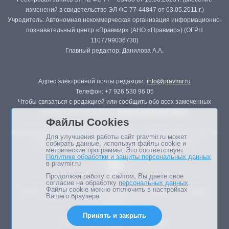
изменений в свидетельство ЭЛ ФС 77-44847 от 03.05.2011 г.)
Учредитель: Автономная некоммерческая организация информационно-
познавательный центр «Правмир» (АНО «Правмир») (ОГРН
1107799036730)
Главный редактор: Данилова А.А.
Адрес электронной почты редакции:
info@pravmir.ru
Телефон: +7 926 530 96 05
Чтобы связаться с редакцией или сообщить обо всех замеченных
ошибках, воспользуйтесь
формой обратной связи
.
Файлы Cookies
Републикация материалов сайта в печатных изданиях (книгах, прессе)
Для улучшения работы сайт pravmir.ru может
возможна только с письменного разрешения редакции.
собирать данные, используя файлы cookie и
метрические программы. Это соответствует
Политике обработки и защиты персональных данных
в pravmir.ru
Продолжая работу с сайтом, Вы даете свое
согласие на обработку
персональных данных
.
Файлы cookie можно отключить в настройках
Мнение авторов статей портала может не совпадать с позицией
Вашего браузера.
редакции.
Принять и закрыть
Дизайн сайта -