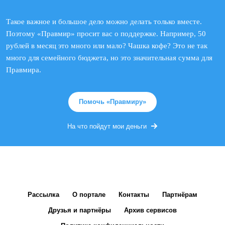
Такое важное и большое дело можно делать только вместе.
Поэтому «Правмир» просит вас о поддержке. Например, 50
рублей в месяц это много или мало? Чашка кофе? Это не так
много для семейного бюджета, но это значительная сумма для
Правмира.
Помочь «Правмиру»
На что пойдут мои деньги
Рассылка
О портале
Контакты
Партнёрам
Друзья и партнёры
Архив сервисов