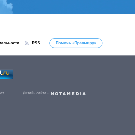
иальности
RSS
Помочь «Правмиру»
жет
Дизайн сайта -