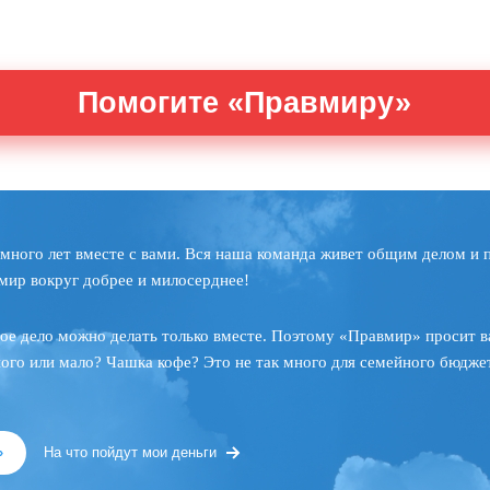
Помогите «Правмиру»
много лет вместе с вами. Вся наша команда живет общим делом и 
мир вокруг добрее и милосерднее!
ое дело можно делать только вместе. Поэтому «Правмир» просит в
ного или мало? Чашка кофе? Это не так много для семейного бюджет
»
На что пойдут мои деньги