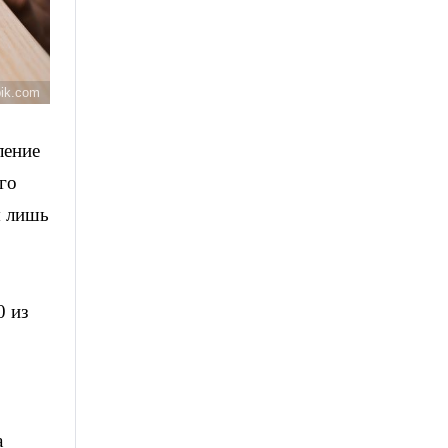
pik.com
ление
го
я лишь
0 из
а