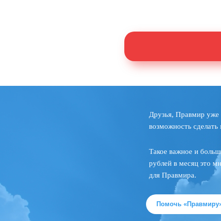
Друзья, Правмир уже 
возможность сделать 
Такое важное и больш
рублей в месяц это м
для Правмира.
Помочь «Правмиру