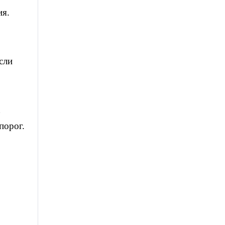
ия.
сли
порог.