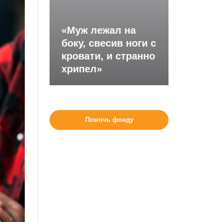
«Муж лежал на
боку, свесив ноги с
кровати, и странно
хрипел»
Помочь фонду