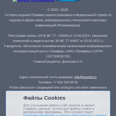
© 2003—2026.
Сетевое издание Правмир зарегистрировано в Федеральной службе по
надзору в сфере связи, информационных технологий и массовых
коммуникаций (Роскомнадзор).
Реестровая запись ЭЛ № ФС 77 – 85438 от 13.06.2023 г. (внесение
изменений в свидетельство ЭЛ ФС 77-44847 от 03.05.2011 г.)
Учредитель: Автономная некоммерческая организация информационно-
познавательный центр «Правмир» (АНО «Правмир») (ОГРН
1107799036730)
Главный редактор: Данилова А.А.
Адрес электронной почты редакции:
info@pravmir.ru
Телефон: +7 926 530 96 05
Чтобы связаться с редакцией или сообщить обо всех замеченных
ошибках, воспользуйтесь
формой обратной связи
.
Файлы Cookies
Републикация материалов сайта в печатных изданиях (книгах, прессе)
Для улучшения работы сайт pravmir.ru может
возможна только с письменного разрешения редакции.
собирать данные, используя файлы cookie и
метрические программы. Это соответствует
Политике обработки и защиты персональных данных