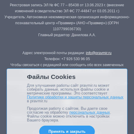
Реестровая запись ЭЛ № ФС 77 – 85438 от 13.06.2023 г. (внесение
изменений в свидетельство ЭЛ ФС 77-44847 от 03.05.2011 г.)
Учредитель: Автономная некоммерческая организация информационно-
познавательный центр «Правмир» (АНО «Правмир») (ОГРН
1107799036730)
Главный редактор: Данилова А.А.
Адрес электронной почты редакции:
info@pravmir.ru
Телефон: +7 926 530 96 05
Чтобы связаться с редакцией или сообщить обо всех замеченных
ошибках, воспользуйтесь
формой обратной связи
.
Файлы Cookies
Републикация материалов сайта в печатных изданиях (книгах, прессе)
Для улучшения работы сайт pravmir.ru может
возможна только с письменного разрешения редакции.
собирать данные, используя файлы cookie и
метрические программы. Это соответствует
Политике обработки и защиты персональных данных
в pravmir.ru
Продолжая работу с сайтом, Вы даете свое
согласие на обработку
персональных данных
.
Файлы cookie можно отключить в настройках
Мнение авторов статей портала может не совпадать с позицией
Вашего браузера.
редакции.
Принять и закрыть