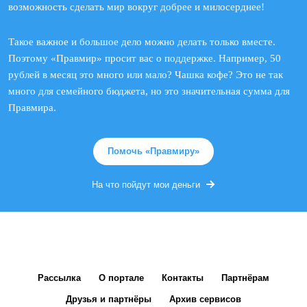
возможность сделать мир вокруг добрее и милосерднее!
Такое важное и большое дело можно делать только вместе.
Поэтому «Правмир» просит вас о поддержке. Например, 50
рублей в месяц это много или мало? Чашка кофе? Это не так
много для семейного бюджета, но это значительная сумма для
Правмира.
Помочь «Правмиру»
На что пойдут мои деньги
Рассылка
О портале
Контакты
Партнёрам
Друзья и партнёры
Архив сервисов