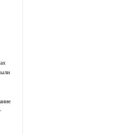
нах
были
ание
у