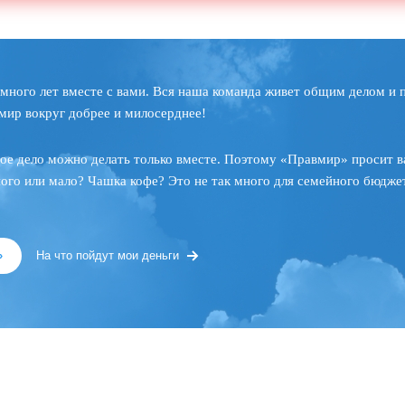
много лет вместе с вами. Вся наша команда живет общим делом и 
мир вокруг добрее и милосерднее!
ое дело можно делать только вместе. Поэтому «Правмир» просит в
ного или мало? Чашка кофе? Это не так много для семейного бюджет
»
На что пойдут мои деньги