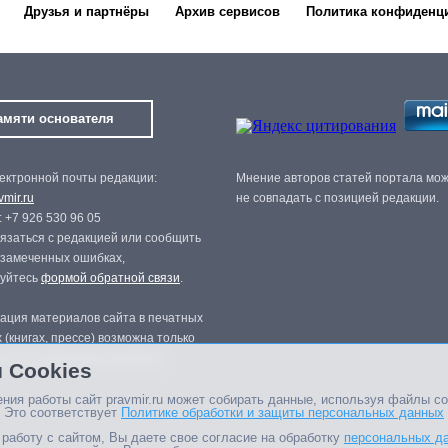
Друзья и партнёры
Архив сервисов
Политика конфиденц
амяти основателя
ектронной почты редакции:
Мнение авторов статей портала мо
mir.ru
не совпадать с позицией редакции.
 +7 926 530 96 05
язаться с редакцией или сообщить
 замеченных ошибках,
зуйтесь
формой обратной связи
.
ация материалов сайта в печатных
 (книгах, прессе) возможна только
нного разрешения редакции.
 Cookies
ния работы сайт pravmir.ru может собирать данные, используя файлы co
 Это соответствует
Политике обработки и защиты персональных данных
работу с сайтом, Вы даете свое согласие на обработку
персональных д