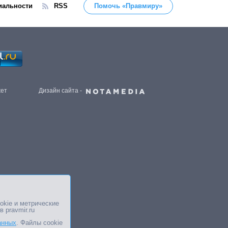
иальности
RSS
Помочь «Правмиру»
жет
Дизайн сайта -
okie и метрические
в pravmir.ru
анных
. Файлы cookie