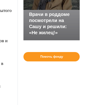
рытого
Врачи в роддоме
посмотрели на
Сашу и решили:
«Не жилец!»
ов и
Помочь фонду
 в
м