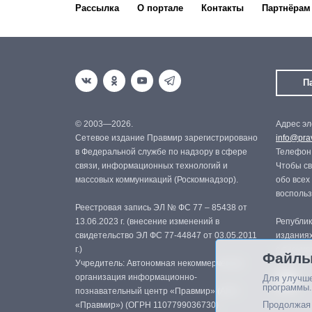
Рассылка
О портале
Контакты
Партнёрам
П
© 2003—2026.
Адрес эл
Сетевое издание Правмир зарегистрировано
info@prav
в Федеральной службе по надзору в сфере
Телефон:
связи, информационных технологий и
Чтобы св
массовых коммуникаций (Роскомнадзор).
обо всех
восполь
Реестровая запись ЭЛ № ФС 77 – 85438 от
13.06.2023 г. (внесение изменений в
Републик
свидетельство ЭЛ ФС 77-44847 от 03.05.2011
изданиях
г.)
с письме
Файлы
Учредитель: Автономная некоммерческая
организация информационно-
Для улучше
программы.
познавательный центр «Правмир» (АНО
Продолжая 
«Правмир») (ОГРН 1107799036730)