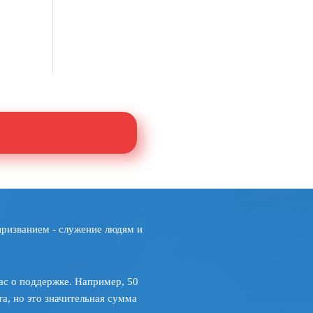
призванием - служение людям и
ас о поддержке. Например, 50
а, но это значительная сумма