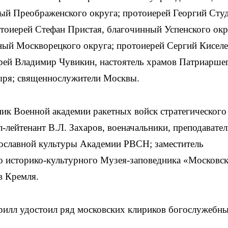
ый Преображенского округа; протоиерей Георгий Студ
тоиерей Стефан Пристая, благочинный Успенского окр
ный Москворецкого округа; протоиерей Сергий Киселе
рей Владимир Чувикин, настоятель храмов Патриарше
ыря; священнослужители Москвы.
ик Военной академии ракетных войск стратегического
-лейтенант В.Л. Захаров, военачальники, преподавател
вославной культуры Академии РВСН; заместитель
го историко-культурного Музея-заповедника «Московс
в Кремля.
рилл удостоил ряд московских клириков богослужебн