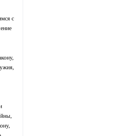
имся с
чение
акону,
ружия,
и
ойны,
ону,
е