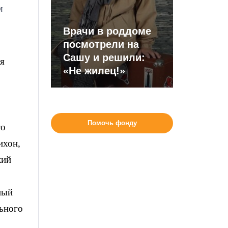
м
Врачи в роддоме
посмотрели на
Сашу и решили:
ея
«Не жилец!»
Помочь фонду
го
ихон,
кий
ный
ьного