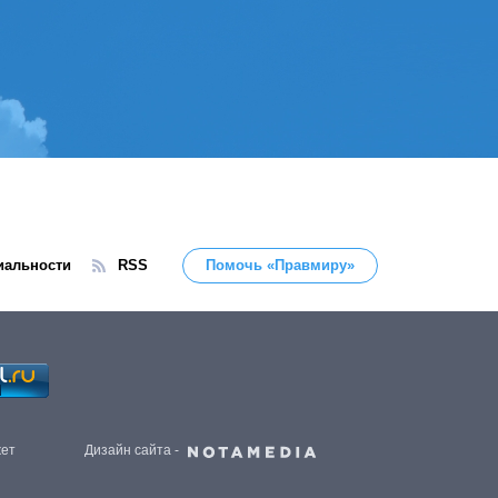
иальности
RSS
Помочь «Правмиру»
жет
Дизайн сайта -