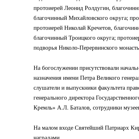
протоиерей Леонид Ролдугин, благочинн
благочинный Михайловского округа; про
протоиерей Николай Кречетов, благочин
благочинный Троицкого округа; протоие
подворья Николо-Перервинского монаст
На богослужении присутствовали начальн
назначения имени Петра Великого генерал
слушатели и выпускники факультета пра
генерального директора Государственно
Кремль» А.Л. Баталов, сотрудники музее
На малом входе Святейший Патриарх Ки
наградами.