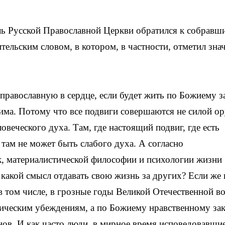
ь Русской Православной Церкви обратился к собравш
ельским словом, в котором, в частности, отметил зна
православную в сердце, если будет жить по Божиему з
дима. Потому что все подвиги совершаются не силой о
ловеческого духа. Там, где настоящий подвиг, где есть
 там не может быть слабого духа. А согласно
к, материалистической философии и психологии жизни
, какой смысл отдавать свою жизнь за других? Если же 
в том числе, в грозные годы Великой Отечественной в
стическим убеждениям, а по Божиему нравственному зак
ов. И как часто люди, в мирное время исповедовавши