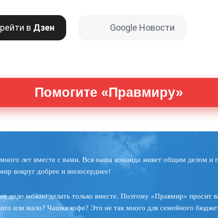
рейти в
Дзен
Google Новости
Помогите «Правмиру»
много лет вместе с вами. Вся наша команда живет общим делом и 
мир вокруг добрее и милосерднее!
ое дело можно делать только вместе. Поэтому «Правмир» просит в
ного или мало? Чашка кофе? Это не так много для семейного бюджет