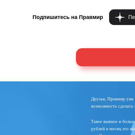
Пе
Подпишитесь на Правмир
Друзья, Правмир уже 
возможность сделать 
Такое важное и больш
рублей в месяц это м