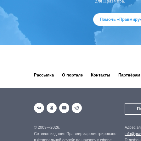
для Правмира.
Помочь «Правмиру
Рассылка
О портале
Контакты
Партнёрам
П
© 2003—2026.
Адрес эл
Сетевое издание Правмир зарегистрировано
info@prav
в Федеральной службе по надзору в сфере
Телефон: