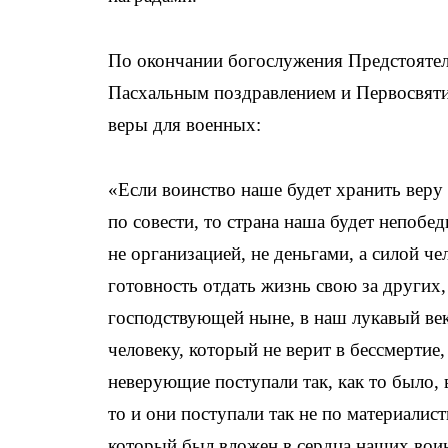
По окончании богослужения Предстоятел
Пасхальным поздравлением и Первосвятит
веры для военных:
«Если воинство наше будет хранить веру 
по совести, то страна наша будет непобе
не организацией, не деньгами, а силой че
готовность отдать жизнь свою за других,
господствующей ныне, в наш лукавый ве
человеку, который не верит в бессмертие
неверующие поступали так, как то было, 
то и они поступали так не по материали
который был вложен в сердца наших воин