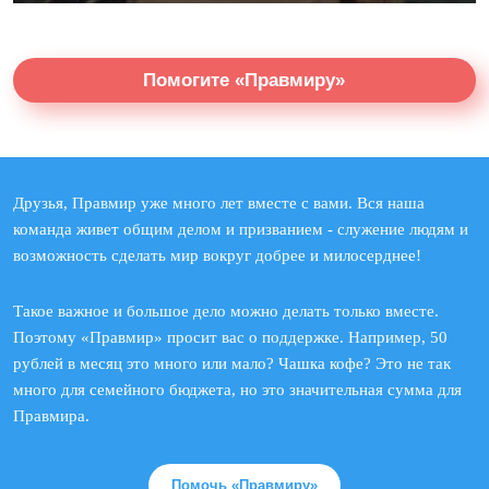
Помогите «Правмиру»
Друзья, Правмир уже много лет вместе с вами. Вся наша
команда живет общим делом и призванием - служение людям и
возможность сделать мир вокруг добрее и милосерднее!
Такое важное и большое дело можно делать только вместе.
Поэтому «Правмир» просит вас о поддержке. Например, 50
рублей в месяц это много или мало? Чашка кофе? Это не так
много для семейного бюджета, но это значительная сумма для
Правмира.
Помочь «Правмиру»