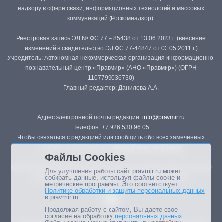
надзору в сфере связи, информационных технологий и массовых
коммуникаций (Роскомнадзор).
Реестровая запись ЭЛ № ФС 77 – 85438 от 13.06.2023 г. (внесение
изменений в свидетельство ЭЛ ФС 77-44847 от 03.05.2011 г.)
Учредитель: Автономная некоммерческая организация информационно-
познавательный центр «Правмир» (АНО «Правмир») (ОГРН
1107799036730)
Главный редактор: Данилова А.А.
Адрес электронной почты редакции:
info@pravmir.ru
Телефон: +7 926 530 96 05
Чтобы связаться с редакцией или сообщить обо всех замеченных
ошибках, воспользуйтесь
формой обратной связи
.
Файлы Cookies
Републикация материалов сайта в печатных изданиях (книгах, прессе)
Для улучшения работы сайт pravmir.ru может
возможна только с письменного разрешения редакции.
собирать данные, используя файлы cookie и
метрические программы. Это соответствует
Политике обработки и защиты персональных данных
в pravmir.ru
Продолжая работу с сайтом, Вы даете свое
согласие на обработку
персональных данных
.