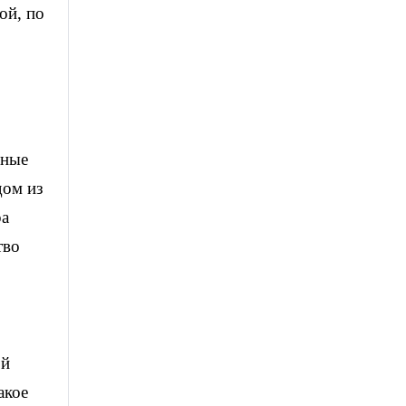
ой, по
нные
дом из
ра
тво
ой
акое