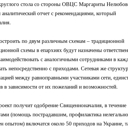
 круглого стола со стороны ОВЦС Маргариты Нелюбов
 аналитический отчет с рекомендациями, который
алия.
остроить по двум различным схемам – традиционной
иционной схемы в епархиях будут назначены ответстве
взаимодействовать с аналогичными сотрудниками в каж
тать непосредственно с приходами. Сетевая же структу
ацией между равноправными участниками сети, единс
ов в зависимости от их пожеланий и возможностей.
проект получит одобрение Священноначалия, в течение
нтами (помощь пострадавшим, профилактика нелегальн
н опытом) включатся около 50 приходов на Украине, т