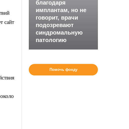
благодаря
имплантам, но не
твий
говорит, врачи
т сайт
подозревают
синдромальную
патологию
Помочь фонду
йствия
 около