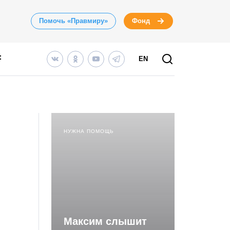
Помочь «Правмиру»
Фонд
EN
НУЖНА ПОМОЩЬ
Максим слышит