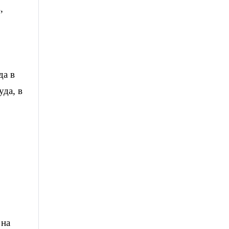
,
да в
да, в
 на