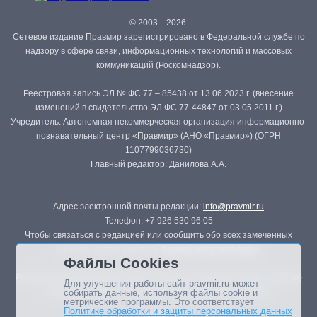
© 2003—2026.
Сетевое издание Правмир зарегистрировано в Федеральной службе по
надзору в сфере связи, информационных технологий и массовых
коммуникаций (Роскомнадзор).
Реестровая запись ЭЛ № ФС 77 – 85438 от 13.06.2023 г. (внесение
изменений в свидетельство ЭЛ ФС 77-44847 от 03.05.2011 г.)
Учредитель: Автономная некоммерческая организация информационно-
познавательный центр «Правмир» (АНО «Правмир») (ОГРН
1107799036730)
Главный редактор: Данилова А.А.
Адрес электронной почты редакции:
info@pravmir.ru
Телефон: +7 926 530 96 05
Чтобы связаться с редакцией или сообщить обо всех замеченных
ошибках, воспользуйтесь
формой обратной связи
.
Файлы Cookies
Републикация материалов сайта в печатных изданиях (книгах, прессе)
Для улучшения работы сайт pravmir.ru может
возможна только с письменного разрешения редакции.
собирать данные, используя файлы cookie и
метрические программы. Это соответствует
Политике обработки и защиты персональных данных