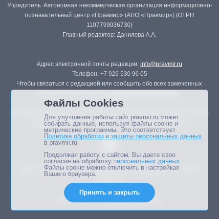
Учредитель: Автономная некоммерческая организация информационно-
познавательный центр «Правмир» (АНО «Правмир») (ОГРН
1107799036730)
Главный редактор: Данилова А.А.
Адрес электронной почты редакции:
info@pravmir.ru
Телефон: +7 926 530 96 05
Чтобы связаться с редакцией или сообщить обо всех замеченных
ошибках, воспользуйтесь
формой обратной связи
.
Файлы Cookies
Републикация материалов сайта в печатных изданиях (книгах, прессе)
Для улучшения работы сайт pravmir.ru может
возможна только с письменного разрешения редакции.
собирать данные, используя файлы cookie и
метрические программы. Это соответствует
Политике обработки и защиты персональных данных
в pravmir.ru
Продолжая работу с сайтом, Вы даете свое
согласие на обработку
персональных данных
.
Файлы cookie можно отключить в настройках
Мнение авторов статей портала может не совпадать с позицией
Вашего браузера.
редакции.
Принять и закрыть
Дизайн сайта -