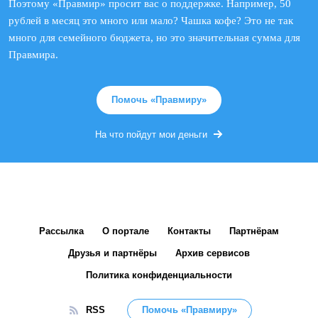
Поэтому «Правмир» просит вас о поддержке. Например, 50
рублей в месяц это много или мало? Чашка кофе? Это не так
много для семейного бюджета, но это значительная сумма для
Правмира.
Помочь «Правмиру»
На что пойдут мои деньги
Рассылка
О портале
Контакты
Партнёрам
Друзья и партнёры
Архив сервисов
Политика конфиденциальности
RSS
Помочь «Правмиру»