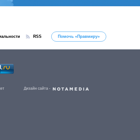
иальности
RSS
Помочь «Правмиру»
жет
Дизайн сайта -