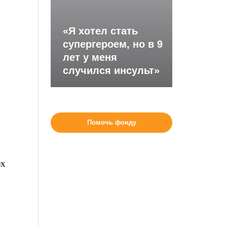
«Я хотел стать
супергероем, но в 9
лет у меня
случился инсульт»
Помочь фонду
ех