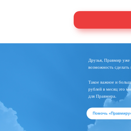
Друзья, Правмир уже 
возможность сделать 
Такое важное и больш
рублей в месяц это м
для Правмира.
Помочь «Правмиру