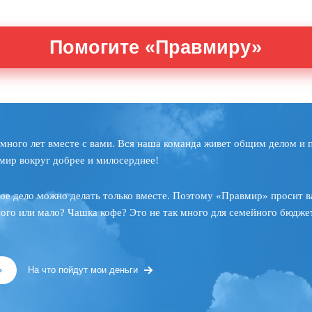
Помогите «Правмиру»
много лет вместе с вами. Вся наша команда живет общим делом и 
мир вокруг добрее и милосерднее!
ое дело можно делать только вместе. Поэтому «Правмир» просит в
ного или мало? Чашка кофе? Это не так много для семейного бюджет
»
На что пойдут мои деньги