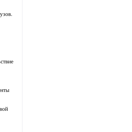
узов.
ствие
енты
евой