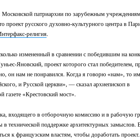
я Московской патриархии по зарубежным учреждения
то проект русского духовно-культурного центра в Пар
Интерфакс-религия
.
сколько измененный в сравнении с победившим на кон
уньес-Яновский, проект которого стал победителем, п
о, он нам не понравился. Когда я говорю «нам», то и
йского, и Русской церкви», — сказал архиепископ в
й газете «Крестовский мост».
рка, входящего в отборочную комиссию и в рабочую г
ы в технической поддержке архитектурных замыслов. 
ться к французским властям, чтобы доработать проект.