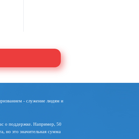
призванием - служение людям и
ас о поддержке. Например, 50
а, но это значительная сумма