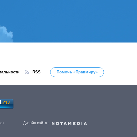
иальности
RSS
Помочь «Правмиру»
жет
Дизайн сайта -