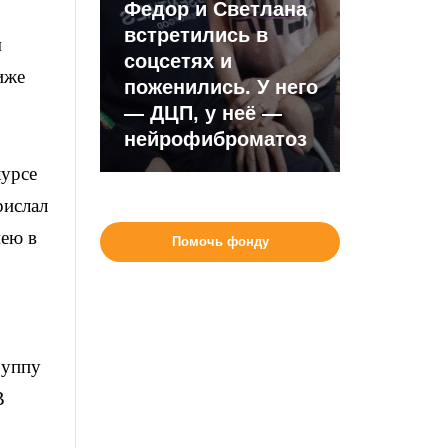
Федор и Светлана
встретились в
м
соцсетях и
иже
поженились. У него
— ДЦП, у неё —
нейрофиброматоз
курсе
рислал
мею в
Помочь фонду
руппу
В