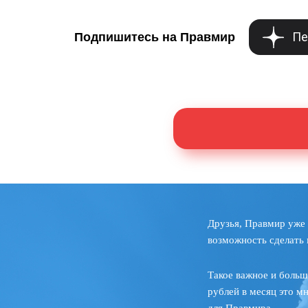
Пе
Подпишитесь на Правмир
Друзья, Правмир уже 
возможность сделать 
Такое важное и больш
рублей в месяц это м