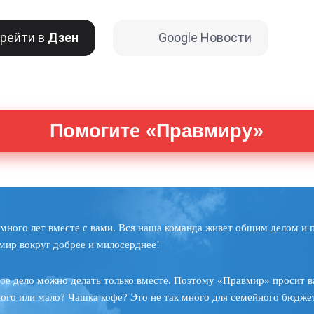
рейти в
Дзен
Google Новости
Помогите «Правмиру»
много лет вместе с вами. Вся наша команда живет общим делом и 
мир вокруг добрее и милосерднее!
ое дело можно делать только вместе. Поэтому «Правмир» просит в
ного или мало? Чашка кофе? Это не так много для семейного бюджет